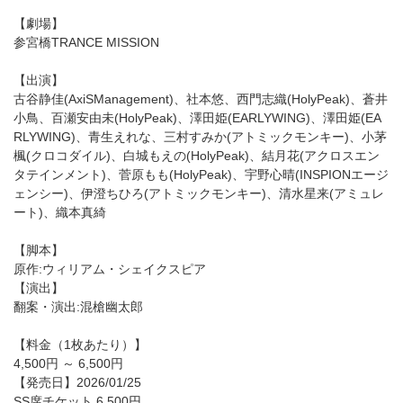
【劇場】
参宮橋TRANCE MISSION
【出演】
古谷静佳(AxiSManagement)、社本悠、西門志織(HolyPeak)、蒼井
小鳥、百瀬安由未(HolyPeak)、澤田姫(EARLYWING)、澤田姫(EA
RLYWING)、青生えれな、三村すみか(アトミックモンキー)、小茅
楓(クロコダイル)、白城もえの(HolyPeak)、結月花(アクロスエン
タテインメント)、菅原もも(HolyPeak)、宇野心晴(INSPIONエージ
ェンシー)、伊澄ちひろ(アトミックモンキー)、清水星来(アミュレ
ート)、織本真綺
【脚本】
原作:ウィリアム・シェイクスピア
【演出】
翻案・演出:混槍幽太郎
【料金（1枚あたり）】
4,500円 ～ 6,500円
【発売日】2026/01/25
SS席チケット 6,500円