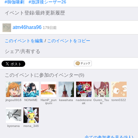
#御伽噺劇 #放課後シーザー26
イベント登録/最終更新履歴
atm46hara96
179日前
このイベントを編集
/
このイベントをコピー
シェア/共有する
このイベントに参加のイベンター(9)
jingou0916
NON4ME
HamP_pun
kawahata
nadekosne
Guren_Tsu
tomn0322
ipuni
ak
ki
kyonana
mona_346
全ての参加者を見る(9人)