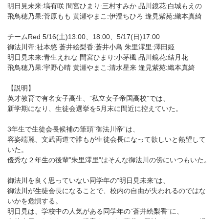
明日見未来:塙有咲 間宮ひまり:三村すみか 品川鏡花:白城もえの
飛鳥穂乃果:菅原もも 黄瀬やまこ:伊澄ちひろ 逢見紫苑:織本真綺
チームRed 5/16(土)13:00、18:00、5/17(日)17:00
御法川帝:社本悠 蒼井絵梨香:蒼井小鳥 朱里澪里:澤田姫
明日見未来:青生えれな 間宮ひまり:小茅楓 品川鏡花:結月花
飛鳥穂乃果:宇野心晴 黄瀬やまこ:清水星来 逢見紫苑:織本真綺
【説明】
英才教育で有名女子高生、”私立女子帝国高校”では、
新学期になり、生徒会選挙を5月末に間近に控えていた。
3年生で生徒会長候補の筆頭”御法川帝”は、
容姿端麗、文武両道で誰もが生徒会長になって欲しいと熱望して
いた。
優秀な２年生の後輩”朱里澪里”はそんな御法川の傍にいつもいた。
御法川を良く思っていない同学年の”明日見未来”は、
御法川が生徒会長になることで、校内の自由が失われるのではな
いかを危惧する。
明日見は、学校中の人気がある同学年の”蒼井絵梨香”に、