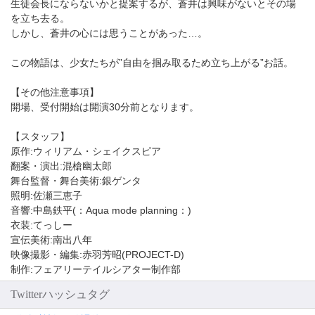
生徒会長にならないかと提案するが、蒼井は興味がないとその場
を立ち去る。
しかし、蒼井の心には思うことがあった…。
この物語は、少女たちが”自由を掴み取るため立ち上がる”お話。
【その他注意事項】
開場、受付開始は開演30分前となります。
【スタッフ】
原作:ウィリアム・シェイクスピア
翻案・演出:混槍幽太郎
舞台監督・舞台美術:銀ゲンタ
照明:佐瀬三恵子
音響:中島鉄平(：Aqua mode planning：)
衣装:てっしー
宣伝美術:南出八年
映像撮影・編集:赤羽芳昭(PROJECT-D)
制作:フェアリーテイルシアター制作部
Twitterハッシュタグ