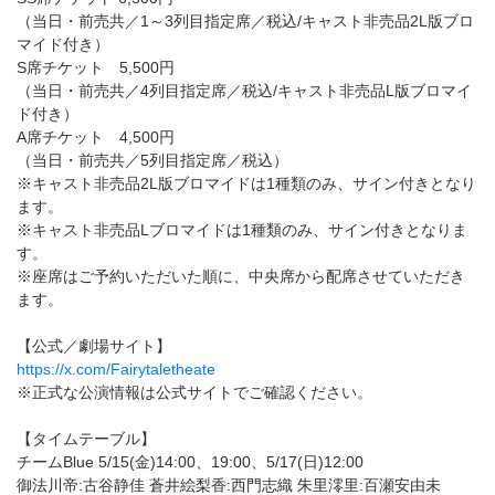
（当日・前売共／1～3列目指定席／税込/キャスト非売品2L版ブロ
マイド付き）
S席チケット 5,500円
（当日・前売共／4列目指定席／税込/キャスト非売品L版ブロマイ
ド付き）
A席チケット 4,500円
（当日・前売共／5列目指定席／税込）
※キャスト非売品2L版ブロマイドは1種類のみ、サイン付きとなり
ます。
※キャスト非売品Lブロマイドは1種類のみ、サイン付きとなりま
す。
※座席はご予約いただいた順に、中央席から配席させていただき
ます。
【公式／劇場サイト】
https://x.com/Fairytaletheate
※正式な公演情報は公式サイトでご確認ください。
【タイムテーブル】
チームBlue 5/15(金)14:00、19:00、5/17(日)12:00
御法川帝:古谷静佳 蒼井絵梨香:西門志織 朱里澪里:百瀬安由未