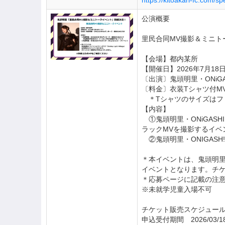
https://kitoakari-fc.com/
公演概要
里民合同MV撮影＆ミニト
【会場】都内某所
【開催日】2026年7月18
〔出演〕鬼頭明里・ONiG
〔料金〕衣装Tシャツ付MV
＊Tシャツのサイズはフ
【内容】
①鬼頭明里・ONiGASH
ラックMVを撮影するイベ
②鬼頭明里・ONIGAS
＊本イベントは、鬼頭明里オフィ
イベントとなります。チ
＊応募ページに記載の注
※未就学児童入場不可
チケット販売スケジュー
申込受付期間 2026/03/18(水