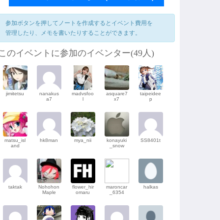
参加ボタンを押してノートを作成するとイベント費用を
管理したり、メモを書いたりすることができます。
このイベントに参加のイベンター(49人)
jimitetsu
nanakus
madvsfoo
asquare7
taipeidee
a7
l
x7
p
matsu_isl
hk8man
mya_nii
konayuki
SS8401t
and
_snow
taktak
Nohohon
flower_hir
maroncar
halkas
Maple
omaru
_6354