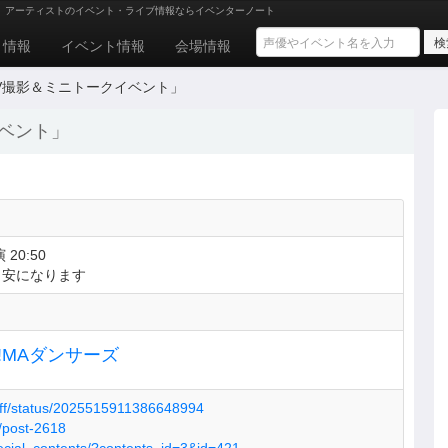
、アーティストのイベント・ライブ情報ならイベンターノート
ト情報
イベント情報
会場情報
V撮影＆ミニトークイベント」
ベント」
 20:50
目安になります
H!MAダンサーズ
taff/status/2025515911386648994
s/post-2618