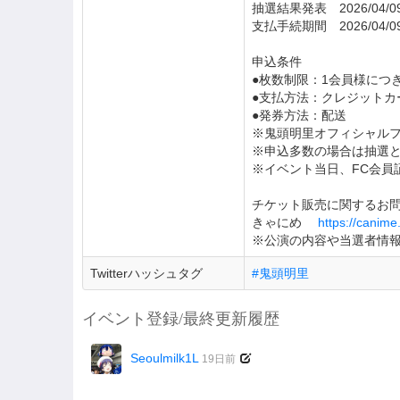
抽選結果発表 2026/04/09(
支払手続期間 2026/04/09(木)
申込条件
●枚数制限：1会員様につ
●支払方法：クレジットカ
●発券方法：配送
※鬼頭明里オフィシャルファンク
※申込多数の場合は抽選
※イベント当日、FC会員
チケット販売に関するお
きゃにめ
https://canime.
※公演の内容や当選者情
Twitterハッシュタグ
#鬼頭明里
イベント登録/最終更新履歴
Seoulmilk1L
19日前