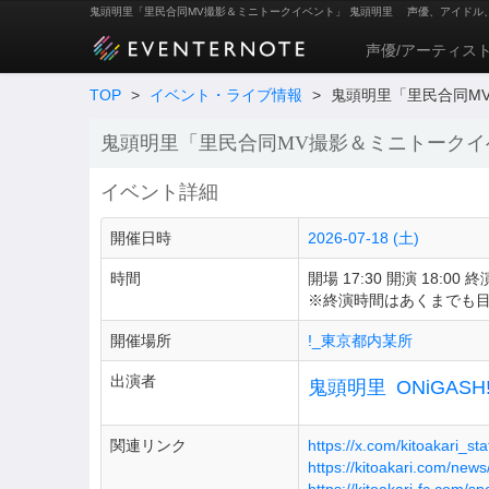
鬼頭明里「里民合同MV撮影＆ミニトークイベント」 鬼頭明里
声優、アイドル
声優/アーティス
TOP
>
イベント・ライブ情報
>
鬼頭明里「里民合同M
鬼頭明里「里民合同MV撮影＆ミニトークイ
イベント詳細
開催日時
2026-07-18 (土)
時間
開場 17:30 開演 18:00 終演
※終演時間はあくまでも
開催場所
!_東京都内某所
出演者
鬼頭明里
ONiGAS
関連リンク
https://x.com/kitoakari_s
https://kitoakari.com/new