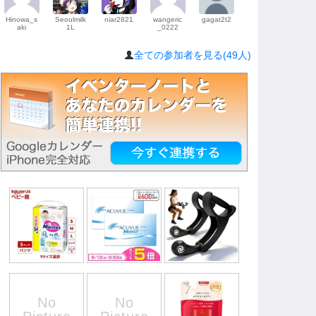
Hinowa_s
Seoulmilk
niar2821
wangeric
gagat2t2
aki
1L
_0222
全ての参加者を見る(49人)