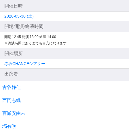
開催日時
2026-05-30 (土)
開場/開演/終演時間
開場 12:45
開演 13:00
終演 14:00
※終演時間はあくまでも目安になります
開催場所
赤坂CHANCEシアター
出演者
古谷静佳
西門志織
百瀬安由未
塙有咲