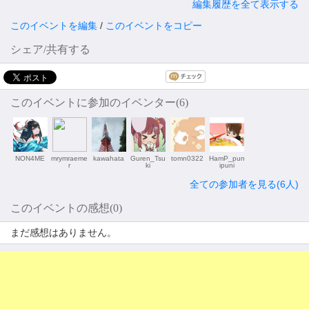
編集履歴を全て表示する
このイベントを編集
/
このイベントをコピー
シェア/共有する
このイベントに参加のイベンター(6)
NON4ME
mrymraeme
kawahata
Guren_Tsu
tomn0322
HamP_pun
r
ki
ipuni
全ての参加者を見る(6人)
このイベントの感想(0)
まだ感想はありません。