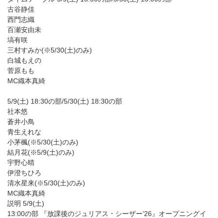
古谷静佳
西門志織
百瀬安由未
塙有咲
三村すみか(※5/30(土)のみ)
白城もえの
菅原もも
MC織本真綺
5/9(土) 18:30の部/5/30(土) 18:30の部
社本悠
蒼井小鳥
青生えれな
小茅楓(※5/30(土)のみ)
結月花(※5/9(土)のみ)
宇野心晴
伊澄ちひろ
清水星来(※5/30(土)のみ)
MC織本真綺
説明 5/9(土)
13:00の部 『放課後のジュリアス・シーザー’26』オープニングイ