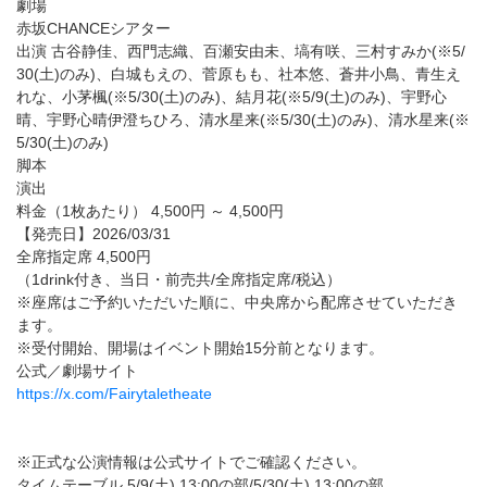
劇場
赤坂CHANCEシアター
出演 古谷静佳、西門志織、百瀬安由未、塙有咲、三村すみか(※5/
30(土)のみ)、白城もえの、菅原もも、社本悠、蒼井小鳥、青生え
れな、小茅楓(※5/30(土)のみ)、結月花(※5/9(土)のみ)、宇野心
晴、宇野心晴伊澄ちひろ、清水星来(※5/30(土)のみ)、清水星来(※
5/30(土)のみ)
脚本
演出
料金（1枚あたり） 4,500円 ～ 4,500円
【発売日】2026/03/31
全席指定席 4,500円
（1drink付き、当日・前売共/全席指定席/税込）
※座席はご予約いただいた順に、中央席から配席させていただき
ます。
※受付開始、開場はイベント開始15分前となります。
公式／劇場サイト
https://x.com/Fairytaletheate
※正式な公演情報は公式サイトでご確認ください。
タイムテーブル 5/9(土) 13:00の部/5/30(土) 13:00の部