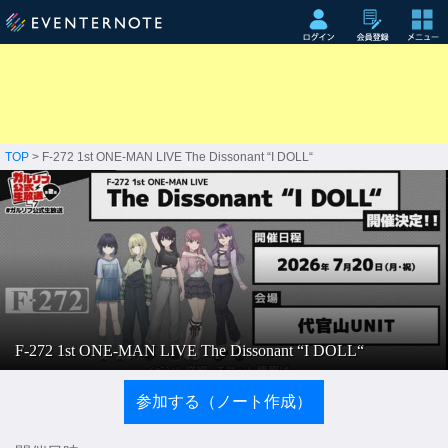
TOP
> F-272 1st ONE-MAN LIVE The Dissonant “I DOLL“
F-272 1st ONE-MAN LIVE The Dissonant “I DOLL“
参加する（ノート作成）