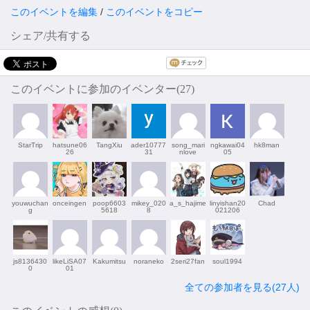
このイベントを編集
/
このイベントをコピー
シェア/共有する
このイベントに参加のイベンター(27)
StarTrip
hatsune06
TangXiu
ader10777
song_mari
ngkawai04
hk8man
26
31
nlove
05
youwuchan
onceingen
poop6603
mikey_020
a_s_hajime
linyishan20
Chad
g
5618
8
021206
js8136430
likeLiSA07
Kakumitsu
noraneko
2seri27fan
soul1994
0
01
全ての参加者を見る(27人)