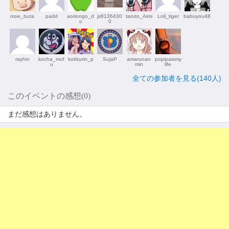
moe_buta
padd
aorinngo_d
js8136430
taruto_Aimi
Loli_tiger
babuyou48
o
0
rayhin
kocha_mof
kokkurin_p
SujaP
amarunan
popipaismy
u
min
life
全ての参加者を見る(140人)
このイベントの感想(0)
まだ感想はありません。