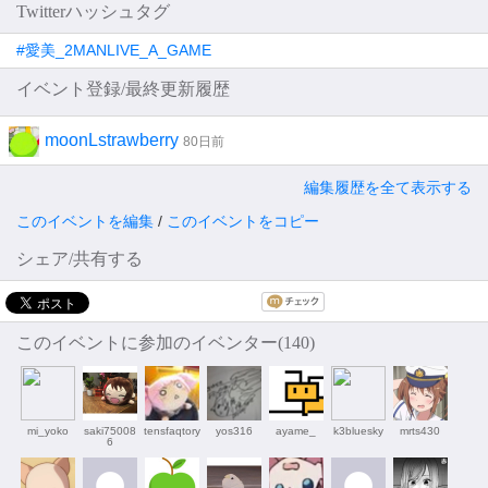
Twitterハッシュタグ
#愛美_2MANLIVE_A_GAME
イベント登録/最終更新履歴
moonLstrawberry
80日前
編集履歴を全て表示する
このイベントを編集
/
このイベントをコピー
シェア/共有する
このイベントに参加のイベンター(140)
mi_yoko
saki75008
tensfaqtory
yos316
ayame_
k3bluesky
mrts430
6