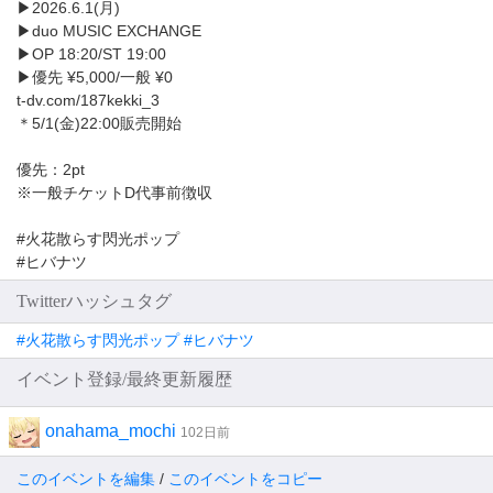
▶︎2026.6.1(月)
▶︎duo MUSIC EXCHANGE
▶︎OP 18:20/ST 19:00
▶︎優先 ¥5,000/一般 ¥0
t-dv.com/187kekki_3
＊5/1(金)22:00販売開始
優先：2pt
※一般チケットD代事前徴収
#火花散らす閃光ポップ
#ヒバナツ
Twitterハッシュタグ
#火花散らす閃光ポップ #ヒバナツ
イベント登録/最終更新履歴
onahama_mochi
102日前
このイベントを編集
/
このイベントをコピー