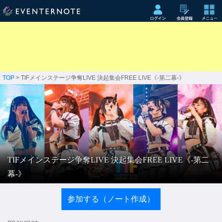
TOP
> TIFメインステージ争奪LIVE 決起集会FREE LIVE《-第二幕-》
TIFメインステージ争奪LIVE 決起集会FREE LIVE《-第二
幕-》
参加する（ノート作成）