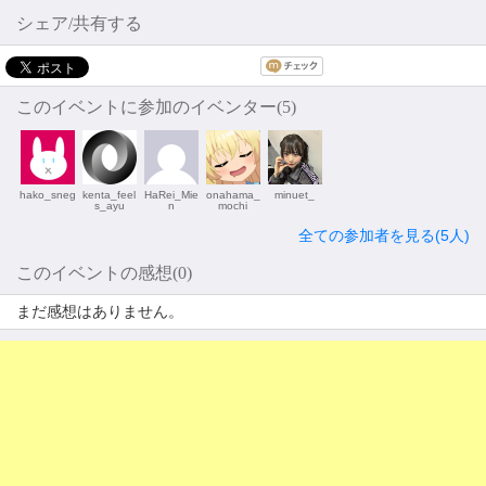
シェア/共有する
このイベントに参加のイベンター(5)
hako_sneg
kenta_feel
HaRei_Mie
onahama_
minuet_
s_ayu
n
mochi
全ての参加者を見る(5人)
このイベントの感想(0)
まだ感想はありません。