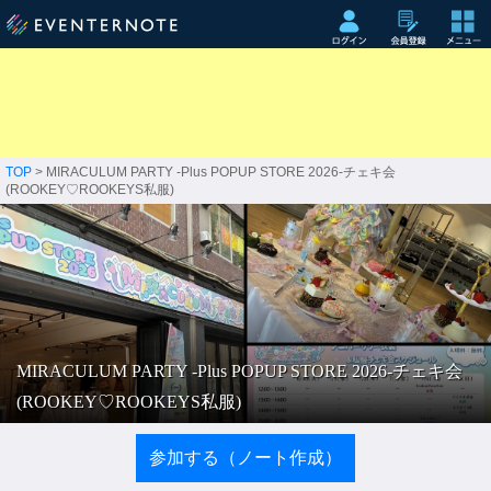
TOP
> MIRACULUM PARTY -Plus POPUP STORE 2026-チェキ会
(ROOKEY♡ROOKEYS私服)
MIRACULUM PARTY -Plus POPUP STORE 2026-チェキ会
(ROOKEY♡ROOKEYS私服)
参加する（ノート作成）