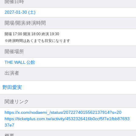
開催日時
2027-01-30 (土)
開場/開演/終演時間
開場 17:00
開演 18:00
終演 19:30
※終演時間はあくまでも目安になります
開催場所
THE WALL 公館
出演者
野田愛実
関連リンク
https://x.com/nodaemi_/status/2072274015562137914?s=20
https://ticketplus.com.tw/activity/4532326416b0ccf5f7e1fbb87693
37e7
概要