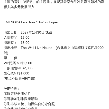
主演的電影『#拡散』的主題曲，展現其音樂作品跨足影視領域的影
響力與多元發展潛力。
EMI NODA Live Tour "film" in Taipei
演出日期：2027年1月30日(Sat)
入場時間：17:00
演出時間：18:00
演出地點：The Wall Live House (台北市文山區羅斯福路四段200
號)
票 價：
VIP門票 NT$2,500
一般預售NT$2,000
愛心票NT$1,000
(現場不販售VIP門票)
*VIP特典：
①限定紀念明信片
②可參加彩排觀摩活動
③彩排結束後，拍攝集合紀念合照