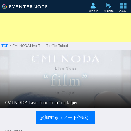
TOP
> EMI NODA Live Tour "film" in Taipei
EMI NODA Live Tour "film" in Taipei
参加する（ノート作成）