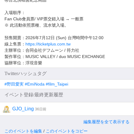
④台北演唱會紀念商品
入場順序：
Fan Club會員票/ VIP票交錯入場 → 一般票
※ 此活動依照票種、流水號入場。
預售開賣：2026年7月12日 (Sun) 台灣時間中午12:00
線上售票：
https://ticketplus.com.tw
主辦單位：合同会社デフムーン / 符力社
製作單位：MUSIC VALLEY / duo MUSIC EXCHANGE
協辦單位：浮現音樂
Twitterハッシュタグ
#野田愛実 #EmiNoda #film_Taipei
イベント登録/最終更新履歴
GJO_Ling
36日前
編集履歴を全て表示する
このイベントを編集
/
このイベントをコピー