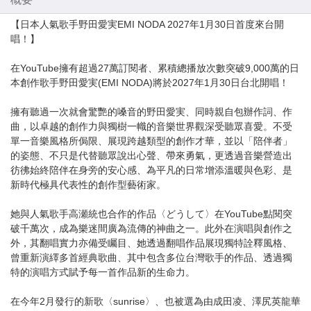
【日本人氣歌手野田愛実EMI NODA 2027年1月30日首度來台開
唱！】
在YouTube擁有超過27萬訂閱者、累積總播放次數突破9,000萬的日
本創作歌手野田愛実(EMI NODA)將於2027年1月30日台北開唱！
擁有聽過一次就會驚艷的嗓音的野田愛実、同時親自包辦作詞、作
曲，以卓越的創作力與獨樹一幟的音樂世界觀深受聽眾喜愛。不受
單一音樂風格所侷限、展現跨越類型的創作才華，並以「陪伴者」
的姿態、不只是代替聽眾說出心聲、帶來勇氣，更透過音樂營造出
彷彿始終陪伴在身旁的安心感、為平凡的日常增添溫暖與色彩、是
新時代極具代表性的創作型藝術家。
她與人氣歌手高瀬統也合作的作品〈どうして〉在YouTube點閱突
破千萬次，成為樂迷間廣為流傳的神曲之一。此外在演唱與創作之
外，其翻唱實力亦備受矚目、她透過翻唱作品展現獨特詮釋風格、
曾重新演繹多首經典歌曲、其中包含多位台灣歌手的作品、透過獨
特的演唱方式賦予每一首作品新的生命力。
在今年2月發行的新歌〈sunrise〉、也被選為由成田凌、澤尻英龍華