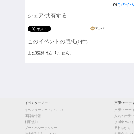
このイベ
シェア/共有する
このイベントの感想(0件)
まだ感想はありません。
イベンターノート
声優/アーテ
イベンターノートについて
声優/アーテ
運営者情報
人気の声優/
利用規約
水樹奈々のイ
プライバシーポリシー
田村ゆかり
特定商取引法について
内田真礼のイ