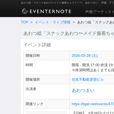
あわつ組「スナックあわつ〜メイド服着ちゃう？！〜」 あわつまい
声優、アイ
声優/アーティス
TOP
>
イベント・ライブ情報
>
あわつ組「スナックあ
あわつ組「スナックあわつ〜メイド服着ち
イベント詳細
開催日時
2026-03-28 (土)
時間
開場 - 開演 17:00 終演 19:
※終演時間はあくまでも
開催場所
住友不動産原宿ビル
出演者
あわつまい
関連リンク
https://tiget.net/events/4
【日時】 3月28日(土)17:0