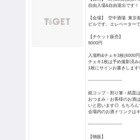
自由入場&自由退出です！
【会場】 空中酒場 東京都
ビルです。エレベーターで
【チケット販売】
9000円
入場料&チェキ3枚(600
チェキ1枚は予め撮影済み
1枚にサインお書きします
⋅⋅⋅⋅⋅⋅⋅⋅⋅⋅⋅⋅⋅⋅⋅⋅⋅⋅⋅⋅⋅⋅⋅⋅⋅⋅⋅
紙コップ・割り箸・紙皿
おつまみ・お客様のお酒は
いと思います◎ もちろん
会場内のお酒ドリンクは
⋅⋅⋅⋅⋅⋅⋅⋅⋅⋅⋅⋅⋅⋅⋅⋅⋅⋅⋅⋅⋅⋅⋅⋅⋅⋅⋅
【物販】