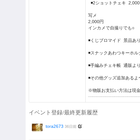
◾️2ショットチェキ 2,0
写メ
2,000円
インカメで自撮りでも○
◾️くじブロマイド 景品あり
◾️スナックあわつキーホル
◾️手編みチェキ帳 通販より
◾️その他グッズ追加あるよ
※物販お支払い方法は現
┈┈┈┈┈┈┈┈┈┈┈
イベント登録/最終更新履歴
tora2673
36日前