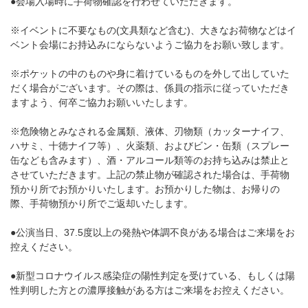
●会場入場時に手荷物確認を行わせていただきます。
※イベントに不要なもの(文具類など含む)、大きなお荷物などはイ
ベント会場にお持込みにならないようご協力をお願い致します。
※ポケットの中のものや身に着けているものを外して出していた
だく場合がございます。その際は、係員の指示に従っていただき
ますよう、何卒ご協力お願いいたします。
※危険物とみなされる金属類、液体、刃物類（カッターナイフ、
ハサミ、十徳ナイフ等）、火薬類、およびビン・缶類（スプレー
缶なども含みます）、酒・アルコール類等のお持ち込みは禁止と
させていただきます。上記の禁止物が確認された場合は、手荷物
預かり所でお預かりいたします。お預かりした物は、お帰りの
際、手荷物預かり所でご返却いたします。
●公演当日、37.5度以上の発熱や体調不良がある場合はご来場をお
控えください。
●新型コロナウイルス感染症の陽性判定を受けている、もしくは陽
性判明した方との濃厚接触がある方はご来場をお控えください。