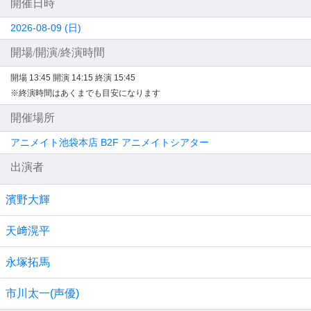
開催日時
2026-08-09 (日)
開場/開演/終演時間
開場 13:45
開演 14:15
終演 15:45
※終演時間はあくまでも目安になります
開催場所
アニメイト池袋本店 B2F アニメイトシアター
出演者
濱野大輝
天﨑滉平
永塚拓馬
市川太一(声優)