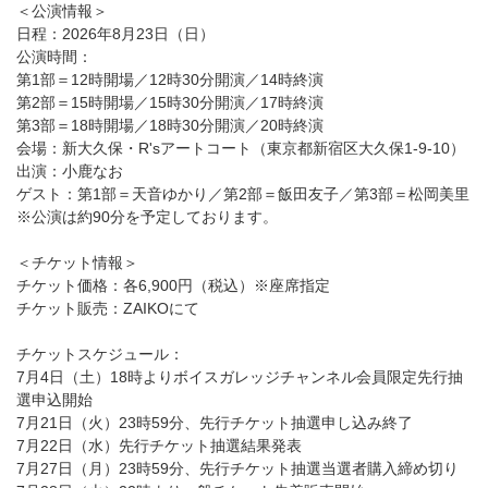
＜公演情報＞
日程：2026年8月23日（日）
公演時間：
第1部＝12時開場／12時30分開演／14時終演
第2部＝15時開場／15時30分開演／17時終演
第3部＝18時開場／18時30分開演／20時終演
会場：新大久保・R'sアートコート（東京都新宿区大久保1-9-10）
出演：小鹿なお
ゲスト：第1部＝天音ゆかり／第2部＝飯田友子／第3部＝松岡美里
※公演は約90分を予定しております。
＜チケット情報＞
チケット価格：各6,900円（税込）※座席指定
チケット販売：ZAIKOにて
チケットスケジュール：
7月4日（土）18時よりボイスガレッジチャンネル会員限定先行抽
選申込開始
7月21日（火）23時59分、先行チケット抽選申し込み終了
7月22日（水）先行チケット抽選結果発表
7月27日（月）23時59分、先行チケット抽選当選者購入締め切り