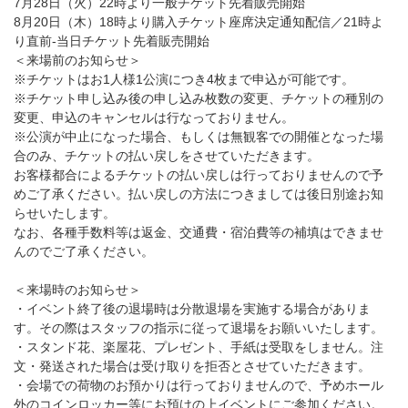
7月28日（火）22時より一般チケット先着販売開始
8月20日（木）18時より購入チケット座席決定通知配信／21時よ
り直前-当日チケット先着販売開始
＜来場前のお知らせ＞
※チケットはお1人様1公演につき4枚まで申込が可能です。
※チケット申し込み後の申し込み枚数の変更、チケットの種別の
変更、申込のキャンセルは行なっておりません。
※公演が中止になった場合、もしくは無観客での開催となった場
合のみ、チケットの払い戻しをさせていただきます。
お客様都合によるチケットの払い戻しは行っておりませんので予
めご了承ください。払い戻しの方法につきましては後日別途お知
らせいたします。
なお、各種手数料等は返金、交通費・宿泊費等の補填はできませ
んのでご了承ください。
＜来場時のお知らせ＞
・イベント終了後の退場時は分散退場を実施する場合がありま
す。その際はスタッフの指示に従って退場をお願いいたします。
・スタンド花、楽屋花、プレゼント、手紙は受取をしません。注
文・発送された場合は受け取りを拒否とさせていただきます。
・会場での荷物のお預かりは行っておりませんので、予めホール
外のコインロッカー等にお預けの上イベントにご参加ください。