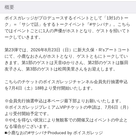
概要
ボイスガレッジがプロデュースするイベントとして「1対1のトー
ク」＝「サシで話」をするトークイベント『#サシバナ』。こちら
ではイベントごとに1人の声優がホストとなり、ゲストを招いてト
ークしていきます。
第23弾では、2026年8月23日（日）に新大久保・R’sアートコート
にて、小鹿なおさんがホストとなり、ゲストともにトークしてい
きます。第1部のゲストは天音ゆかりさん、第2部のゲストは飯田
友子さん、第3部のゲストは松岡美里さんをお迎えします。
こちらのチケットのボイスガレッジチャンネル会員先行抽選申込
を7月4日（土）18時より受付開始いたします。
※会員先行抽選申込は本ページ最下部よりお願いいたします。
※ボイスガレッジプレミアムVIPチケットの申請は、7月6日（月）
より受付開始予定です。
※やむを得ない状況により無観客での開催又はイベントの中止と
なる場合がございます。
■小鹿なおの#サシバナProduced by ボイスガレッジ