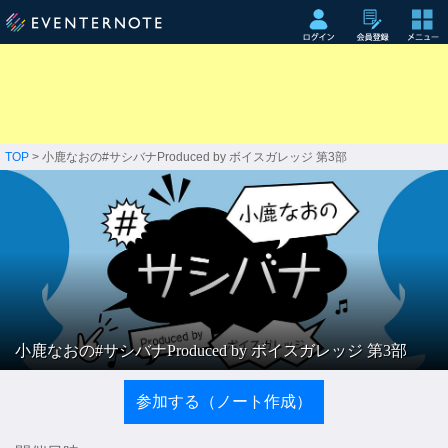
TOP
> 小鹿なおの#サシバナProduced by ボイスガレッジ 第3部
小鹿なおの#サシバナProduced by ボイスガレッジ 第3部
参加する（ノート作成）