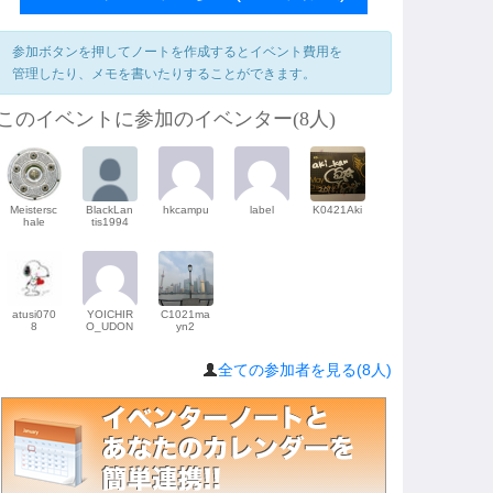
参加ボタンを押してノートを作成するとイベント費用を
管理したり、メモを書いたりすることができます。
このイベントに参加のイベンター(8人)
Meistersc
BlackLan
hkcampu
label
K0421Aki
hale
tis1994
atusi070
YOICHIR
C1021ma
8
O_UDON
yn2
全ての参加者を見る(8人)