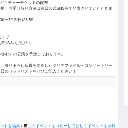
/ ピクチャーチケットの配布
柄、お受け取り方法は後日公式SNS等で発表させていただきま
00〜7/12(日)23:59
枚まで
お申込みください。
ル含む）の公演を予定しております。
に、撮り下ろし写真を使用したクリアファイル・コンサートリー
当日のセットリストをぜひご記入ください！
ントを編集
/
このイベントをコピーして新しくイベントを登録