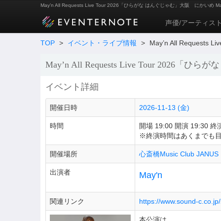
May’n All Requests Live Tour 2026「ひらがな はんぐじゃむ」大阪 にかいめ Ma
声優/アーティス
TOP
>
イベント・ライブ情報
>
May’n All Reque
May’n All Requests Live Tour 2
イベント詳細
開催日時
2026-11-13 (金)
時間
開場 19:00 開演 19:30 終演
※終演時間はあくまでも
開催場所
心斎橋Music Club JANUS
出演者
May'n
関連リンク
https://www.sound-c.co.j
本公演は、