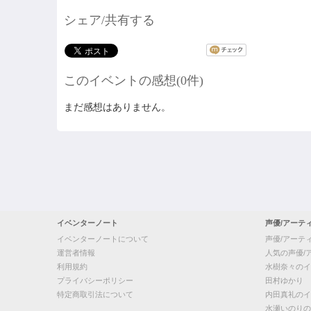
シェア/共有する
このイベントの感想(0件)
まだ感想はありません。
イベンターノート
声優/アーテ
イベンターノートについて
声優/アーテ
運営者情報
人気の声優/
利用規約
水樹奈々のイ
プライバシーポリシー
田村ゆかり
特定商取引法について
内田真礼のイ
水瀬いのりの