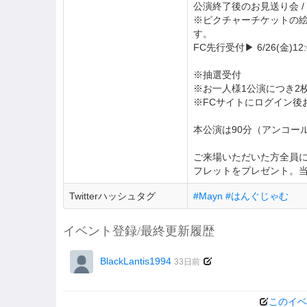
公演終了後のお見送り会 
※ピクチャーチケットの絵
す。
FC先行受付▶︎ 6/26(金)12:
※抽選受付
※お一人様1公演につき2
※FCサイトにログイン後
本公演は90分（アンコー
ご来場いただいた方全員
フレットをプレゼント。
Twitterハッシュタグ
#Mayn #はんぐじゃむ
イベント登録/最終更新履歴
BlackLantis1994
33日前
このイベ