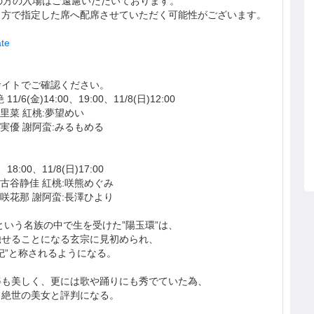
の方の入場はご遠慮いただいております。
当方で指定した席へ配席させていただく可能性がございます。
ate
サイトでご確認ください。
6(金)14:00、19:00、11/8(日)12:00
海里菜 紅桃:夢望めい
城実優 謝阿蛮:みるもめる
18:00、11/8(日)17:00
:古谷静佳 紅桃:咲熊めぐみ
星咲花那 謝阿蛮:長澤ひより
という名族の中で生を受けた”陽玉環”は、
馳せることになる玄宗に見初められ、
妃”と称されるようになる。
姿も美しく、更には歌や踊りにも秀でていた為、
も絶世の美女と評判になる。