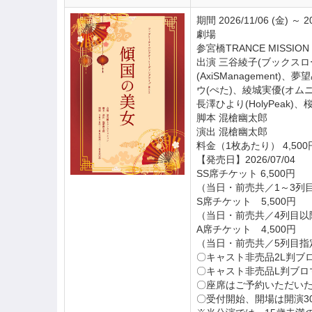
期間 2026/11/06 (金) ～ 20
劇場
参宮橋TRANCE MISSION
出演 三谷綾子(ブックス
(AxiSManagemen
ウ(ぺた)、綾城実優(オム
長澤ひより(HolyPeak)
脚本 混槍幽太郎
演出 混槍幽太郎
料金（1枚あたり） 4,500円
【発売日】2026/07/04
SS席チケット 6,500円
（当日・前売共／1～3列
S席チケット 5,500円
（当日・前売共／4列目以
A席チケット 4,500円
（当日・前売共／5列目指
〇キャスト非売品2L判ブ
〇キャスト非売品L判ブロ
〇座席はご予約いただい
〇受付開始、開場は開演3