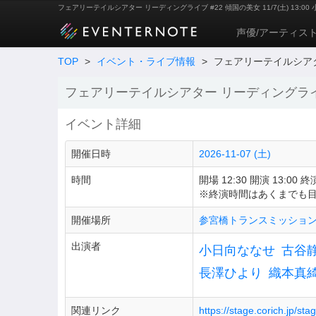
フェアリーテイルシアター リーディングライブ #22 傾国の美女 11/7(土) 13:0
声優/アーティス
TOP
>
イベント・ライブ情報
>
フェアリーテイルシアター 
フェアリーテイルシアター リーディングライブ #22
イベント詳細
開催日時
2026-11-07 (土)
時間
開場 12:30 開演 13:00 終演
※終演時間はあくまでも
開催場所
参宮橋トランスミッション(SAN
出演者
小日向ななせ
古谷
長澤ひより
織本真
関連リンク
https://stage.corich.jp/st