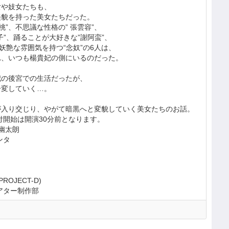
女や妓女たちも、
美貌を持った美女たちだった。
桃”、不思議な性格の” 張雲容”、
子”、踊ることが大好きな”謝阿蛮”、
妖艶な雰囲気を持つ“念奴”の6人は、
れ、いつも楊貴妃の側にいるのだった。
妃の後宮での生活だったが、
一変していく…。
が入り交じり、やがて暗黒へと変貌していく美女たちのお話。
付開始は開演30分前となります。
幽太朗
ンタ
OJECT-D)
アター制作部