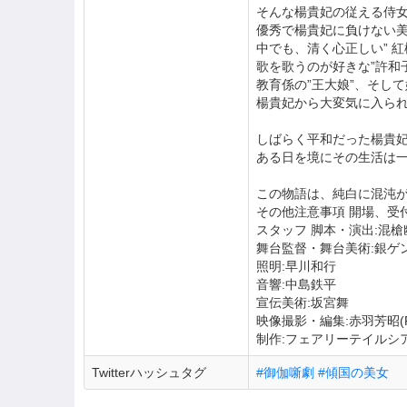
そんな楊貴妃の従える侍
優秀で楊貴妃に負けない
中でも、清く心正しい” 紅
歌を歌うのが好きな”許和
教育係の”王大娘”、そして
楊貴妃から大変気に入ら
しばらく平和だった楊貴
ある日を境にその生活は
この物語は、純白に混沌
その他注意事項 開場、受
スタッフ 脚本・演出:混槍
舞台監督・舞台美術:銀ゲ
照明:早川和行
音響:中島鉄平
宣伝美術:坂宮舞
映像撮影・編集:赤羽芳昭(PR
制作:フェアリーテイルシ
Twitterハッシュタグ
#御伽噺劇 #傾国の美女