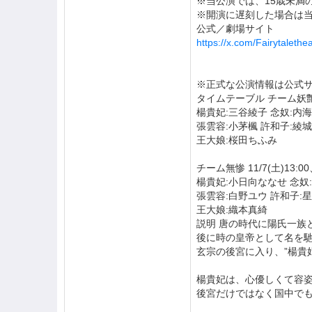
※当公演では、15歳未満
※開演に遅刻した場合は
公式／劇場サイト
https://x.com/Fairytalethe
※正式な公演情報は公式
タイムテーブル チーム妖艶 11/
楊貴妃:三谷綾子 念奴:内
張雲容:小茅楓 許和子:綾
王大娘:桜田ちふみ
チーム無惨 11/7(土)13:00、
楊貴妃:小日向ななせ 念奴
張雲容:白野ユウ 許和子:
王大娘:織本真綺
説明 唐の時代に陽氏一族
後に時の皇帝として名を
玄宗の後宮に入り、”楊貴
楊貴妃は、心優しくて容
後宮だけではなく国中で