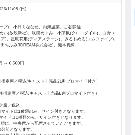
26/11/08 (日)
ロープ)、小日向ななせ、内海里菜、古谷静佳
t)、夢望めい(放映新社)、咲熊めぐみ、小茅楓(クロコダイル)、白野ユ
ニア)、星咲花那(ディアステージ)、みるもめる(エムファイブ)、
、桜田ちふみ(IDREAM株式会社)、織本真綺
 ～ 6,500円
目指定席／税込/キャスト非売品2L判ブロマイド付き）
降指定席／税込/キャスト非売品L判ブロマイド付き）
定席／税込）
ロマイドは1種類のみ、サイン付きとなります。
マイドは1種類のみ、サイン付きとなります。
た順に、中央席から配席させていただきます。
0分前となります。