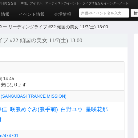
0 小日向ななせ
声優、アイドル、アーティストのイベント・ライブ情報ならイベンターノート
ト情報
イベント情報
会場情報
リーディングライブ #22 傾国の美女 11/7(土) 13:00
 傾国の美女 11/7(土) 13:00
 14:45
目安になります
GUBASI TRANCE MISSION)
静佳
咲熊めぐみ(熊手萌)
白野ユウ
星咲花那
綺
age/474701