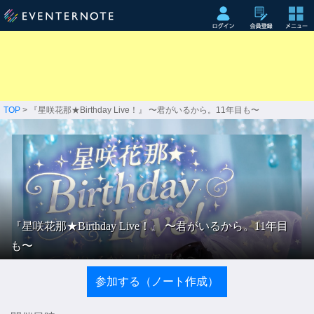
TOP
> 『星咲花那★Birthday Live！』 〜君がいるから。11年目も〜
『星咲花那★Birthday Live！』 〜君がいるから。11年目
も〜
参加する（ノート作成）