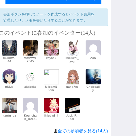
参加ボタンを押してノートを作成するとイベント費用を
管理したり、メモを書いたりすることができます。
このイベントに参加のイベンター(14人)
murrrrrrr2
wawww1
keynnx
Mukuchi_
Aaa
44
2345
yng
trNMd
akabeko
fujigami1
nana7mi
Chelsealil
996
y
itamin_bz
Kou_cha
littlebird_ll
Jack_R_
n_BARC
00
全ての参加者を見る(14人)