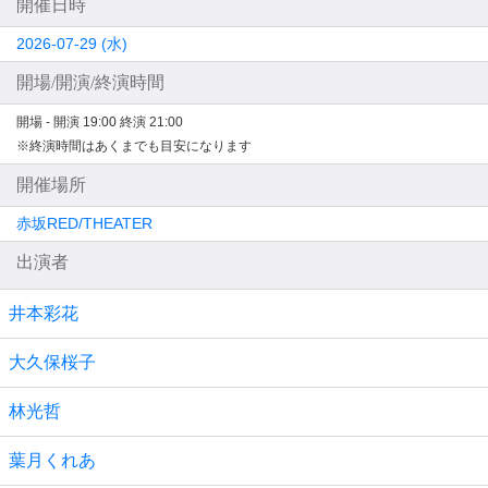
開催日時
2026-07-29 (水)
開場/開演/終演時間
開場 -
開演 19:00
終演 21:00
※終演時間はあくまでも目安になります
開催場所
赤坂RED/THEATER
出演者
井本彩花
大久保桜子
林光哲
葉月くれあ