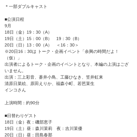
＊一部ダブルキャスト
■公演日程
9月
18日（金）19：30（A）
19日（土）15：00（B） 19：30（B）
20日（日）13：00（A） ＜16：30＞
※20日16：30は トーク・企画イベント「余興の時間だよ！
（仮）」
出演者によるトーク・企画のイベントとなり、本編の上演はござ
いません。
出演：三上彩音、蒼井小鳥、工藤ひなき、笠井虹来
清原日菜絵、原田えりか、福森小町、若芭茉生
インコさん
上演時間：約90分
■日替わりゲスト
18日（金）夜：磯部恵子
19日（土）昼：森川茉莉 夜：吉川茉優
20日（日）昼：田島春那