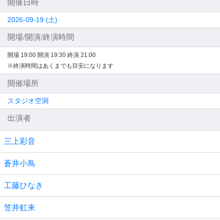
開催日時
2026-09-19 (土)
開場/開演/終演時間
開場 19:00
開演 19:30
終演 21:00
※終演時間はあくまでも目安になります
開催場所
スタジオ空洞
出演者
三上彩音
蒼井小鳥
工藤ひなき
笠井虹来