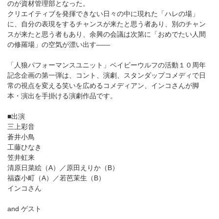
のが資材管理部となった。
クリエイティブを発揮できない日々の中に現れた「ハレの場」
に、自分の表現をするチャンスが来たと思う者あり、別のチャン
スが来たと思う者もあり、余興の会議は次第に「おめでたい人間
の修羅場」の空気が漂い出す――
「人狼パフォーマンスユニット」ベイビーウルフの活動１０周年
記念企画の第一弾は、コント、演劇、スタンダップコメディで日
常の視点を変える笑いを広めるコメディアン、インコさんが脚
本・演出を手掛ける演劇作品です。
■出演
三上彩音
蒼井小鳥
工藤ひなき
笠井虹来
清原日菜絵（A）／原田えりか（B）
福森小町（A）／若芭茉生（B）
インコさん
and ゲスト