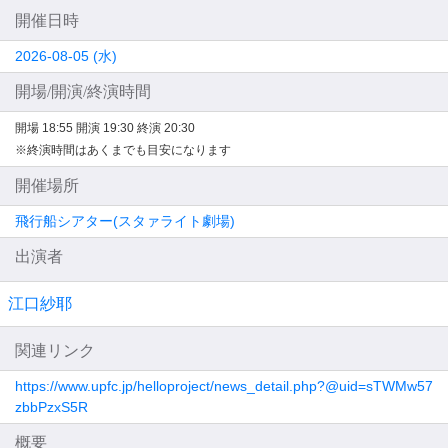
開催日時
2026-08-05 (水)
開場/開演/終演時間
開場 18:55
開演 19:30
終演 20:30
※終演時間はあくまでも目安になります
開催場所
飛行船シアター(スタァライト劇場)
出演者
江口紗耶
関連リンク
https://www.upfc.jp/helloproject/news_detail.php?@uid=sTWMw57
zbbPzxS5R
概要