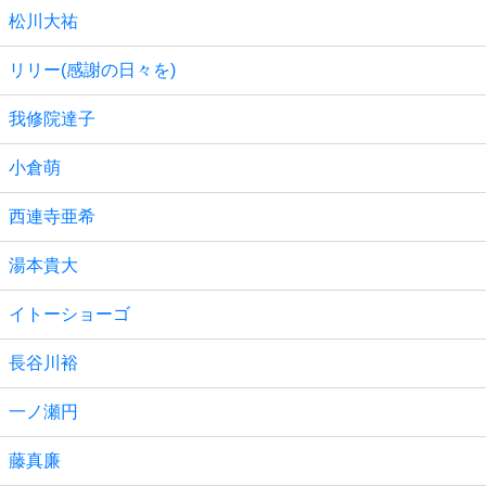
松川大祐
リリー(感謝の日々を)
我修院達子
小倉萌
西連寺亜希
湯本貴大
イトーショーゴ
長谷川裕
一ノ瀬円
藤真廉