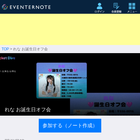
TOP
> れな お誕生日オフ会
れな お誕生日オフ会
参加する（ノート作成）