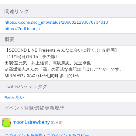
関連リンク
https://x.com/2ndl_info/status/2066821293878734910
https://2ndl.tstar.jp
概要
【SECOND LINE Presents みんなに会いに行くよ! in 静岡】
〔11/15(日)16:15｜夜の部〕
出演:室元気、井上雄貴、高坂篤志、児玉卓也
※高坂篤志さんの「高」の正式な表記は「はしごだか」です。
MIRAIEﾘｱﾝ ｺﾐｭﾆﾃｨﾎｰﾙ七間町 多目的ﾎｰﾙ
Twitterハッシュタグ
#みんあい
イベント登録/最終更新履歴
moonLstrawberry
31日前
このイベントを編集
/
このイベントをコピー