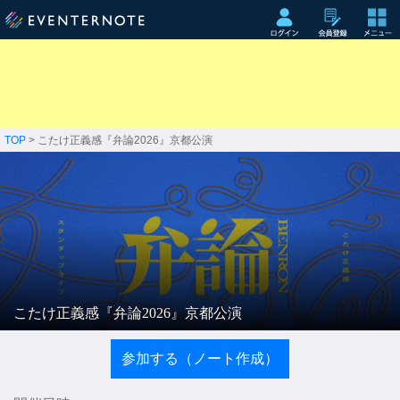
TOP
> こたけ正義感『弁論2026』京都公演
こたけ正義感『弁論2026』京都公演
参加する（ノート作成）