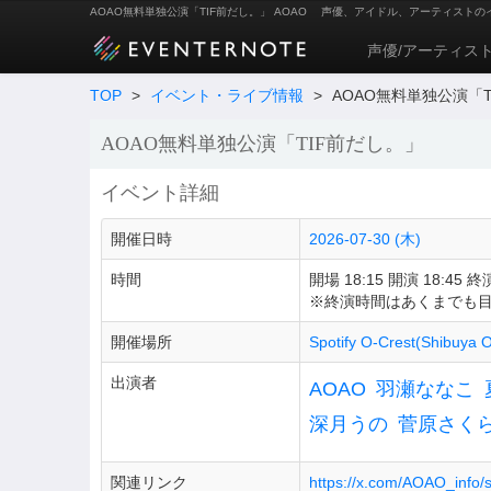
AOAO無料単独公演「TIF前だし。」 AOAO
声優、アイドル、アーティストの
声優/アーティス
TOP
>
イベント・ライブ情報
>
AOAO無料単独公演「
AOAO無料単独公演「TIF前だし。」
イベント詳細
開催日時
2026-07-30 (木)
時間
開場 18:15 開演 18:45 終演
※終演時間はあくまでも
開催場所
Spotify O-Crest(Shibuya O
出演者
AOAO
羽瀬ななこ
深月うの
菅原さく
関連リンク
https://x.com/AOAO_info