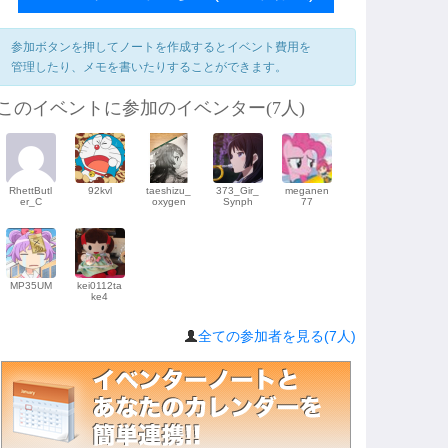
参加ボタンを押してノートを作成するとイベント費用を
管理したり、メモを書いたりすることができます。
このイベントに参加のイベンター(7人)
RhettButl
92kvl
taeshizu_
373_Gir_
meganen
er_C
oxygen
Synph
77
MP35UM
kei0112ta
ke4
全ての参加者を見る(7人)