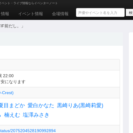
イベント・ライブ情報ならイベンターノート
ト情報
イベント情報
会場情報
TIF前だし。」
 22:00
目安になります
-Crest)
夏目まどか
愛白かなた
黒崎りあ(黒崎莉愛)
ら
楠えむ
塩澤みさき
/status/2075204528190992894