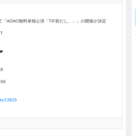
-crestにて『AOAO無料単独公演「TIF前だし。」』の開催が決定
RT
‍
59
:59
ents/13829