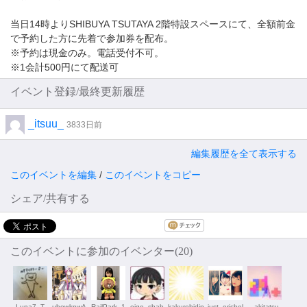
当日14時よりSHIBUYA TSUTAYA 2階特設スペースにて、全額前金
で予約した方に先着で参加券を配布。
※予約は現金のみ。電話受付不可。
※1会計500円にて配送可
イベント登録/最終更新履歴
_itsuu_
3833日前
編集履歴を全て表示する
このイベントを編集
/
このイベントをコピー
シェア/共有する
このイベントに参加のイベンター(20)
Luna7_T
uhewknwA
RailPark_1
eigo_shab
kakurehidin
just_ericbel
_akitatsu