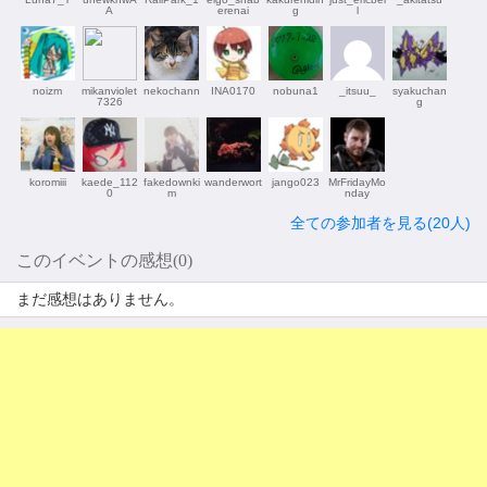
A
erenai
g
l
noizm
mikanviolet
nekochann
INA0170
nobuna1
_itsuu_
syakuchan
7326
g
koromiii
kaede_112
fakedownki
wanderwort
jango023
MrFridayMo
0
m
nday
全ての参加者を見る(20人)
このイベントの感想(0)
まだ感想はありません。