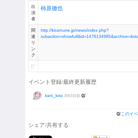
出
柿原徹也
演
者
関
http://kiramune.jp/news/index.php?
連
subaction=showfull&id=1478134985&archive=&s
リ
ン
ク
イベント登録/最終更新履歴
kani_kiss
3563日前
このイベ
シェア/共有する