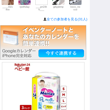
____021
ryothday
___pn24t
gttyykrnp
noco_no
4xx
k___
cco
全ての参加者を見る(31人)