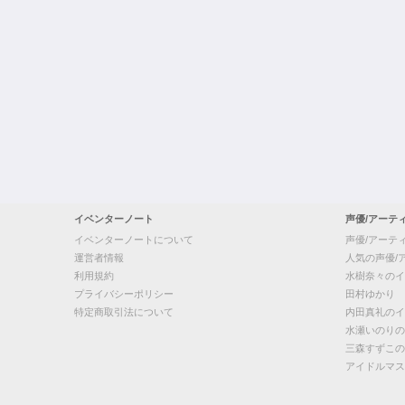
イベンターノート
声優/アーテ
イベンターノートについて
声優/アーテ
運営者情報
人気の声優/
利用規約
水樹奈々のイ
プライバシーポリシー
田村ゆかり
特定商取引法について
内田真礼のイ
水瀬いのりの
三森すずこの
アイドルマス