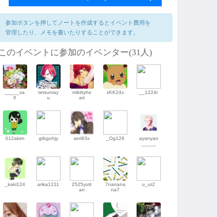
参加ボタンを押してノートを作成するとイベント費用を
管理したり、メモを書いたりすることができます。
このイベントに参加のイベンター(31人)
twitter
_____xa
tetsumay
mikittyhe
xKK24x
__1224r
X
u
art
012akim
gtbgohjy
seri93x
_Og126
ayanyan
_____
_kaki124
arika1211
2525yutt
7nanana
u_ut2
an
na7