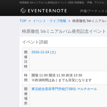
柿原徹也 5thミニアルバム発売記念イベント 1回目 柿原徹也
声優、アイドル、
声優/アーティス
TOP
>
イベント・ライブ情報
>
柿原徹也 5thミニア
柿原徹也 5thミニアルバム発売記念イベント 
イベント詳細
開
2016-12-24 (土)
催
日
時
時
開場 11:00 開演 11:30 終演 13:30
間
※終演時間はあくまでも目安になります
開
東京総合美容専門学校(TSBS) マルチホール
催
場
所