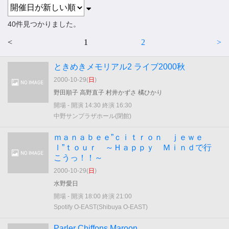
40件見つかりました。
<
1
2
>
ときめきメモリアル2 ライブ2000秋
2000-10-29(
日
)
野田順子 高野直子 村井かずさ 橘ひかり
開場 - 開演 14:30 終演 16:30
中野サンプラザホール(閉館)
ｍａｎａｂｅｅ”ｃｉｔｒｏｎ ｊｅｗｅ
ｌ”ｔｏｕｒ ～Ｈａｐｐｙ Ｍｉｎｄで行
こうっ！！～
2000-10-29(
日
)
水野愛日
開場 - 開演 18:00 終演 21:00
Spotify O-EAST(Shibuya O-EAST)
Parler Chiffons Maroon