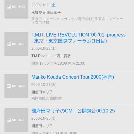
2000-10-28(
土
)
水野愛日 浅田葉子
東京アニメーションカレッジ専門学校(旧 東京コンピュー
タ専門学校)
T.M.R. LIVE REVOLUTION '00-'01 -progress
- 東京・東京国際フォーラム(1日目)
2000-10-28(
土
)
T.M.Revolution 西川貴教
開場 17:00 開演 18:00 終演 21:00
Mariko Kouda Concert Tour 2000(福岡)
2000-10-27(
金
)
國府田マリ子
福岡市民会館(閉館)
國府田マリ子のGM 公開録音00.10.25
2000-10-25(
水
)
國府田マリ子
開場 - 開演 17:00 終演 19:00