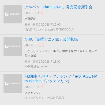
アルバム「citron jewel」発売記念握手会
2000-10-15(
日
)
水野愛日
開場 - 開演 15:00 終演 16:00
[2代目]アニメイト池袋本店(2000-2012)
NHK「金曜アニメ館」公開収録
2000-10-15(
日
)
ふかわりょう(ROCKETMAN) 柚木涼香 井上喜久子 冬馬由
美 久川綾
開場 - 開演 17:00 終演 18:00
NHK放送センター
FM湘南ナパサ・プレゼンツ「e-STAGE FM
music fair」(アクアマリン)
2000-10-15(
日
)
アクアマリン
オリンピックおりーぶ東戸塚店