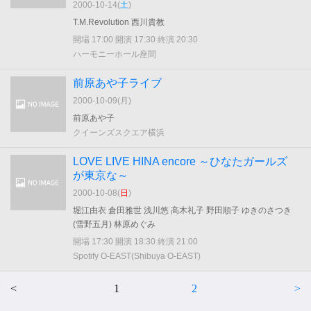
2000-10-14(
土
)
T.M.Revolution 西川貴教
開場 17:00 開演 17:30 終演 20:30
ハーモニーホール座間
前原あや子ライブ
2000-10-09(
月
)
前原あや子
クイーンズスクエア横浜
LOVE LIVE HINA encore ～ひなたガールズ
が東京な～
2000-10-08(
日
)
堀江由衣 倉田雅世 浅川悠 高木礼子 野田順子 ゆきのさつき
(雪野五月) 林原めぐみ
開場 17:30 開演 18:30 終演 21:00
Spotify O-EAST(Shibuya O-EAST)
<
1
2
>