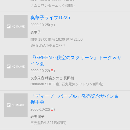
ナムコワンダーエッグ(閉園)
奥華子ライブ10/25
2000-10-25(
水
)
奥華子
開場 18:00 開演 18:30 終演 21:00
SHIBUYA TAKE OFF 7
『GREEN～秋空のスクリーン』トーク＆サ
イン会
2000-10-22(
日
)
友永朱音 幡宮かのこ 長田梢
ishimaru SOFT1(旧 石丸電気ソフトワン)(閉店)
「ディープ・パープル」発売記念サイン＆
握手会
2000-10-22(
日
)
岩男潤子
玉光堂PALS21店(閉店)