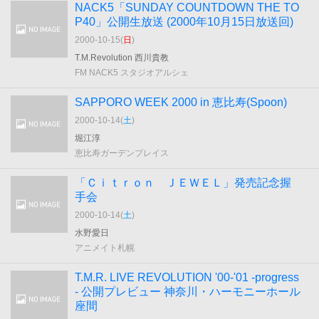
NACK5「SUNDAY COUNTDOWN THE TO
P40」公開生放送 (2000年10月15日放送回)
2000-10-15(
日
)
T.M.Revolution 西川貴教
FM NACK5 スタジオアルシェ
SAPPORO WEEK 2000 in 恵比寿(Spoon)
2000-10-14(
土
)
堀江淳
恵比寿ガーデンプレイス
「Ｃｉｔｒｏｎ ＪＥＷＥＬ」発売記念握
手会
2000-10-14(
土
)
水野愛日
アニメイト札幌
T.M.R. LIVE REVOLUTION '00-'01 -progress
- 公開プレビュー 神奈川・ハーモニーホール
座間