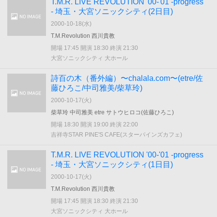
T.M.R. LIVE REVOLUTION '00-'01 -progress
- 埼玉・大宮ソニックシティ(2日目)
2000-10-18(
水
)
T.M.Revolution 西川貴教
開場 17:45 開演 18:30 終演 21:30
大宮ソニックシティ 大ホール
詩百の木（番外編）〜chalala.com〜(etre/佐
藤ひろこ/中司雅美/柴草玲)
2000-10-17(
火
)
柴草玲 中司雅美 etre サトウヒロコ(佐藤ひろこ)
開場 18:30 開演 19:00 終演 22:00
吉祥寺STAR PINE'S CAFE(スターパインズカフェ)
T.M.R. LIVE REVOLUTION '00-'01 -progress
- 埼玉・大宮ソニックシティ(1日目)
2000-10-17(
火
)
T.M.Revolution 西川貴教
開場 17:45 開演 18:30 終演 21:30
大宮ソニックシティ 大ホール