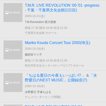
T.M.R. LIVE REVOLUTION '00-'01 -progress
- 千葉・千葉県文化会館(1日目)
2000-10-21(
土
)
T.M.Revolution 西川貴教
開場 17:30 開演 18:00 終演 21:00
千葉県文化会館 大ホール
Mariko Kouda Concert Tour 2000(埼玉)
2000-10-19(
木
)
國府田マリ子
開場 17:30 開演 18:30 終演 21:00
和光市民文化センター(サンアゼリア) 大ホール
「ちはる愛日の今夜もいっぱい!? 」＆「水
野愛日のNEXT MUSIC」公開録音(7)
2000-10-18(
水
)
水野愛日 手塚ちはる
ナムコワンダーエッグ(閉園)