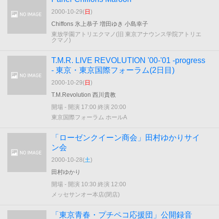
2000-10-29(
日
)
Chiffons 氷上恭子 増田ゆき 小島幸子
東放学園アトリエクマノ(旧 東京アナウンス学院アトリエ
クマノ)
T.M.R. LIVE REVOLUTION '00-'01 -progress
- 東京・東京国際フォーラム(2日目)
2000-10-29(
日
)
T.M.Revolution 西川貴教
開場 - 開演 17:00 終演 20:00
東京国際フォーラム ホールA
「ローゼンクイーン商会」田村ゆかりサイ
ン会
2000-10-28(
土
)
田村ゆかり
開場 - 開演 10:30 終演 12:00
メッセサンオー本店(閉店)
「東京青春・プチペコ応援団」公開録音