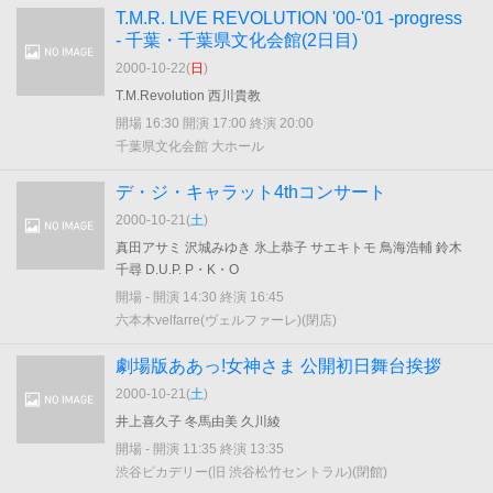
T.M.R. LIVE REVOLUTION '00-'01 -progress
- 千葉・千葉県文化会館(2日目)
2000-10-22(
日
)
T.M.Revolution 西川貴教
開場 16:30 開演 17:00 終演 20:00
千葉県文化会館 大ホール
デ・ジ・キャラット4thコンサート
2000-10-21(
土
)
真田アサミ 沢城みゆき 氷上恭子 サエキトモ 鳥海浩輔 鈴木
千尋 D.U.P. P・K・O
開場 - 開演 14:30 終演 16:45
六本木velfarre(ヴェルファーレ)(閉店)
劇場版ああっ!女神さま 公開初日舞台挨拶
2000-10-21(
土
)
井上喜久子 冬馬由美 久川綾
開場 - 開演 11:35 終演 13:35
渋谷ピカデリー(旧 渋谷松竹セントラル)(閉館)