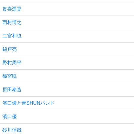
賀喜遥香
西村博之
二宮和也
錦戸亮
野村周平
篠宮暁
原田泰造
濱口優と青SHUNバンド
濱口優
砂川信哉