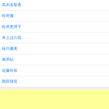
高木友梨香
松嵜麗
松井恵理子
井上ほの花
緑川優美
南早紀
近藤玲奈
西田望見