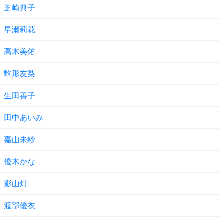
芝崎典子
早瀬莉花
高木美佑
駒形友梨
生田善子
田中あいみ
嘉山未紗
優木かな
影山灯
渡部優衣