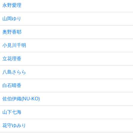
永野愛理
山岡ゆり
奥野香耶
小見川千明
立花理香
八島さらら
白石晴香
佐伯伊織(NU-KO)
山下七海
花守ゆみり