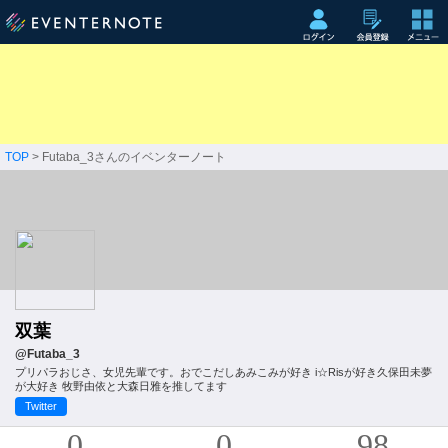
TOP
> Futaba_3さんのイベンターノート
双葉
@Futaba_3
プリパラおじさ、女児先輩です。おでこだしあみこみが好き i☆Risが好き久保田未夢
が大好き 牧野由依と大森日雅を推してます
Twitter
0
0
98