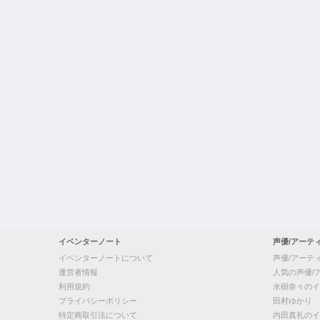
イベンターノート
声優/アーテ
イベンターノートについて
声優/アーテ
運営者情報
人気の声優/
利用規約
水樹奈々のイ
プライバシーポリシー
田村ゆかり
特定商取引法について
内田真礼のイ