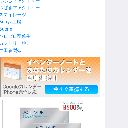
こぶしファクトリー
つばきファクトリー
スマイレージ
Berryz工房
Buono!
ハロプロ研修生
カントリー娘。
生田衣梨奈