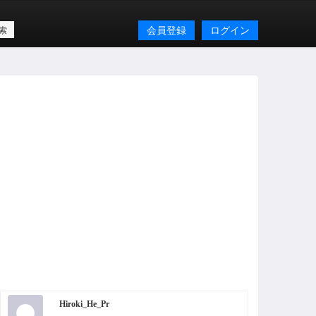
会員登録
ログイン
Hiroki_He_Pr