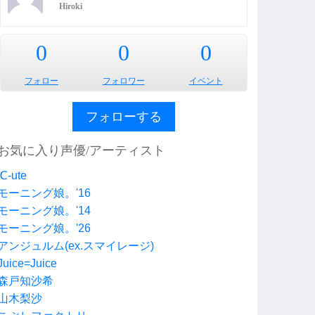
Hiroki
0
0
0
フォロー
フォロワー
イベント
フォローする
お気に入り声優/アーティスト
℃-ute
モーニング娘。'16
モーニング娘。'14
モーニング娘。'26
アンジュルム(ex.スマイレージ)
Juice=Juice
森戸知沙希
山木梨沙