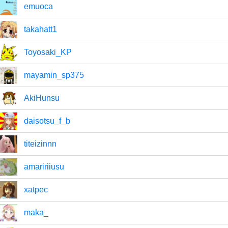
emuoca
takahatt1
Toyosaki_KP
mayamin_sp375
AkiHunsu
daisotsu_f_b
titeizinnn
amaririiusu
xatpec
maka_