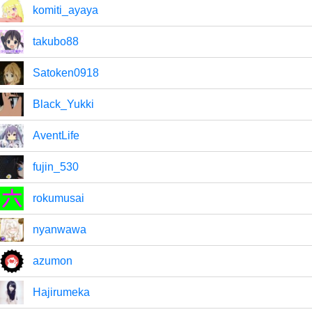
komiti_ayaya
takubo88
Satoken0918
Black_Yukki
AventLife
fujin_530
rokumusai
nyanwawa
azumon
Hajirumeka