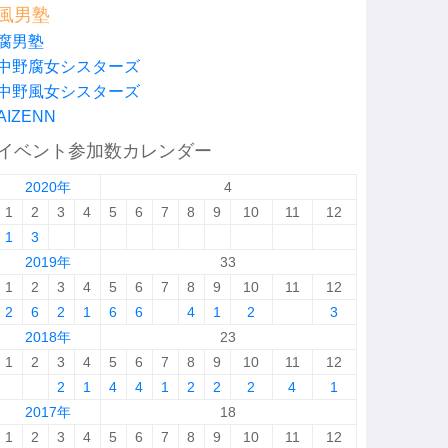
風男塾
腐男塾
中野腐女シスターズ
中野風女シスターズ
AIZENN
イベント参加数カレンダー
2020年
4
1
2
3
4
5
6
7
8
9
10
11
12
1
3
2019年
33
1
2
3
4
5
6
7
8
9
10
11
12
2
6
2
1
6
6
4
1
2
3
2018年
23
1
2
3
4
5
6
7
8
9
10
11
12
2
1
4
4
1
2
2
2
4
1
2017年
18
1
2
3
4
5
6
7
8
9
10
11
12