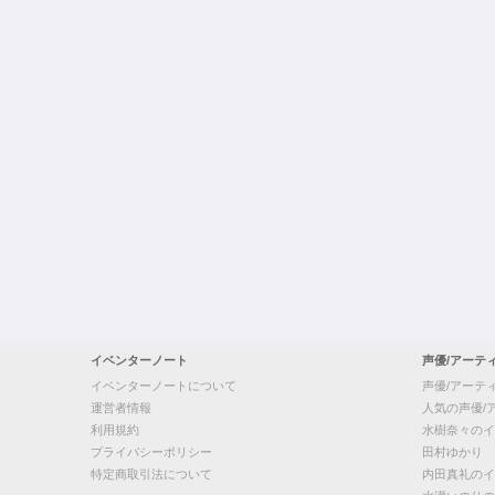
イベンターノート
声優/アーテ
イベンターノートについて
声優/アーテ
運営者情報
人気の声優/
利用規約
水樹奈々のイ
プライバシーポリシー
田村ゆかり
特定商取引法について
内田真礼のイ