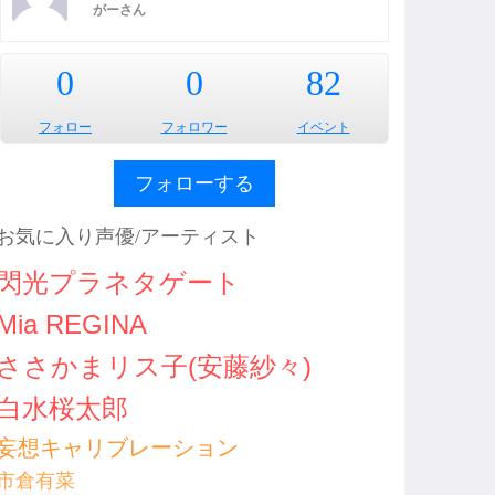
がーさん
0
0
82
フォロー
フォロワー
イベント
フォローする
お気に入り声優/アーティスト
閃光プラネタゲート
Mia REGINA
ささかまリス子(安藤紗々)
白水桜太郎
妄想キャリブレーション
市倉有菜