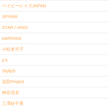
ベイビーレイズJAPAN
SPYAIR
STAR☆ANIS
earthmind
小松未可子
μ’s
StylipS
流田Project
神谷浩史
三澤紗千香