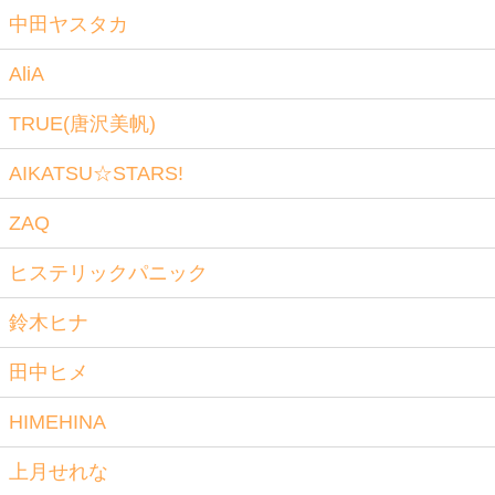
中田ヤスタカ
AliA
TRUE(唐沢美帆)
AIKATSU☆STARS!
ZAQ
ヒステリックパニック
鈴木ヒナ
田中ヒメ
HIMEHINA
上月せれな