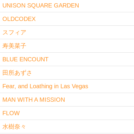
UNISON SQUARE GARDEN
OLDCODEX
スフィア
寿美菜子
BLUE ENCOUNT
田所あずさ
Fear, and Loathing in Las Vegas
MAN WITH A MISSION
FLOW
水樹奈々