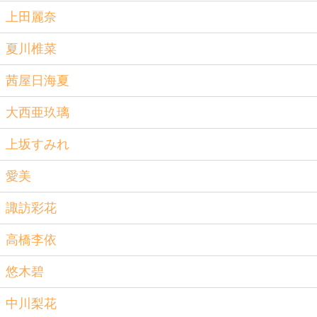
上田麗奈
夏川椎菜
茜屋日海夏
大西亜玖璃
上坂すみれ
愛美
諏訪彩花
高橋李依
悠木碧
中川梨花