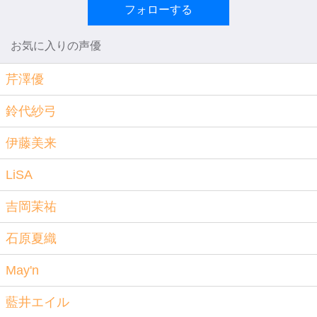
フォローする
お気に入りの声優
芹澤優
鈴代紗弓
伊藤美来
LiSA
吉岡茉祐
石原夏織
May'n
藍井エイル