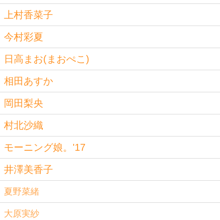
上村香菜子
今村彩夏
日高まお(まおぺこ)
相田あすか
岡田梨央
村北沙織
モーニング娘。'17
井澤美香子
夏野菜緒
大原実紗