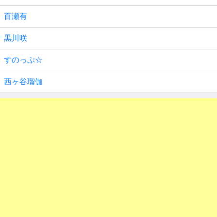
百瀬有
黒川咲
すのっぷ☆
西ヶ谷瑠伽