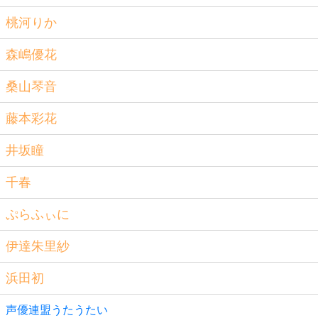
桃河りか
森嶋優花
桑山琴音
藤本彩花
井坂瞳
千春
ぷらふぃに
伊達朱里紗
浜田初
声優連盟うたうたい