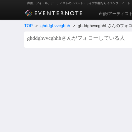
声優、アイドル、アーティストのイベント・ライブ情報ならイベンターノート
声優/アーティス
TOP
>
ghddghvvcghhh
>
ghddghvvcghhhさんのフ
ghddghvvcghhhさんがフォローしている人