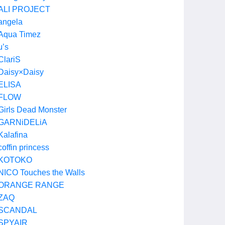
ALI PROJECT
angela
Aqua Timez
μ’s
ClariS
Daisy×Daisy
ELISA
FLOW
Girls Dead Monster
GARNiDELiA
Kalafina
coffin princess
KOTOKO
NICO Touches the Walls
ORANGE RANGE
ZAQ
SCANDAL
SPYAIR