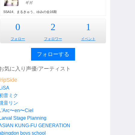
ギガ
SSA14、まるきゅう、ゆみの会16期
0
2
1
フォロー
フォロワー
イベント
フォローする
お気に入り声優/アーティスト
fripSide
LiSA
初音ミク
鏡音リン
L'Arc〜en〜Ciel
Larval Stage Planning
ASIAN KUNG-FU GENERATION
abingdon boys school