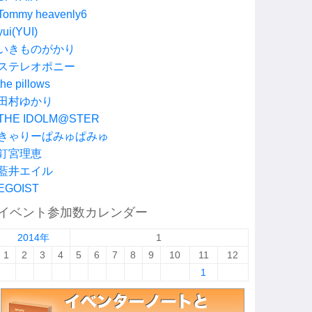
Tommy heavenly6
yui(YUI)
いきものがかり
ステレオポニー
the pillows
田村ゆかり
THE IDOLM@STER
きゃりーぱみゅぱみゅ
釘宮理恵
藍井エイル
EGOIST
イベント参加数カレンダー
2014年
1
1
2
3
4
5
6
7
8
9
10
11
12
1