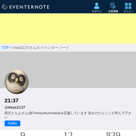
TOP
> imas2137さんのイベンターノート
21:37
@imas2137
黒沢ともよさん(@TomoyoKurosawa)を応援しています 見かけたらくじと呼んで下さ
い
Twitter
9
12
839