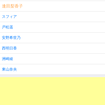
逢田梨香子
スフィア
戸松遥
安野希世乃
西明日香
洲崎綾
東山奈央