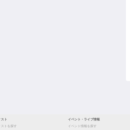
ィスト
イベント・ライブ情報
ィストを探す
イベント情報を探す