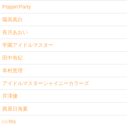
Poppin'Party
陽高真白
長月あおい
学園アイドルマスター
田中有紀
幸村恵理
アイドルマスターシャイニーカラーズ
芹澤優
茜屋日海夏
i☆Ris