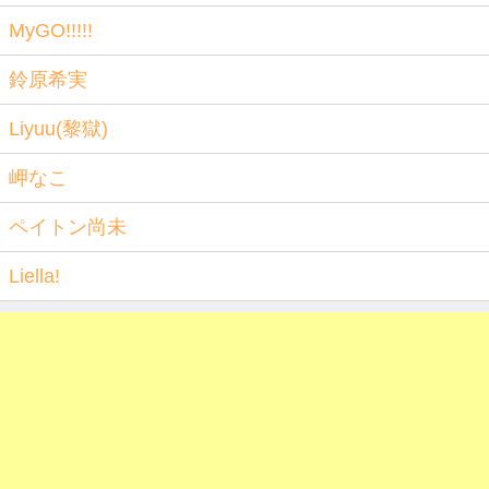
MyGO!!!!!
鈴原希実
Liyuu(黎獄)
岬なこ
ペイトン尚未
Liella!