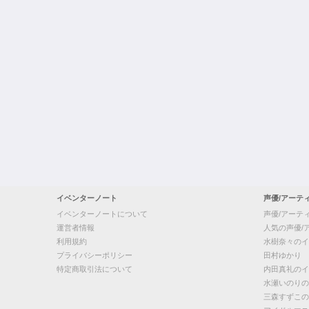
イベンターノート
声優/アーテ
イベンターノートについて
声優/アーテ
運営者情報
人気の声優/
利用規約
水樹奈々のイ
プライバシーポリシー
田村ゆかり
特定商取引法について
内田真礼のイ
水瀬いのりの
三森すずこの