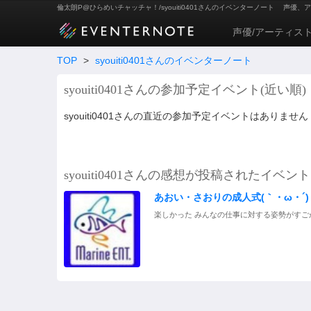
倫太朗P@ひらめいチャッチャ！/syouiti0401さんのイベンターノート
声優、ア
声優/アーティス
TOP
>
syouiti0401さんのイベンターノート
syouiti0401さんの参加予定イベント(近い順)
syouiti0401さんの直近の参加予定イベントはありません
syouiti0401さんの感想が投稿されたイベント
あおい・さおりの成人式(｀・ω・´) 2
楽しかった みんなの仕事に対する姿勢がすご