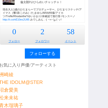
倫太朗P@ひらめいチャッチャ！
現在大人1歳のひだまらーでプロデューサー。ひだまりスケッチ/ア
イマス｛響/凛/このみ｝/たまゆら/ARIA/特撮/アイカ
ツ/Trefle/Rhodanthe*/ゆいかおり/未確認で進行形 /モンスーノ
http://t.co/nE10es2U85
みでしみん╭( ･ㅂ･)وぐッ!
0
2
58
フォロー
フォロワー
イベント
フォローする
お気に入り声優/アーティスト
洲崎綾
THE IDOLM@STER
沼倉愛美
松来未祐
青木瑠璃子