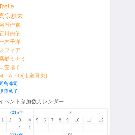
Trefle
高宗歩未
阿澄佳奈
石川由依
一木千洋
スフィア
髙橋ミナミ
日笠陽子
M・A・O(市道真央)
間島淳司
後藤邑子
イベント参加数カレンダー
2015年
2
1
2
3
4
5
6
7
8
9
10
11
12
1
1