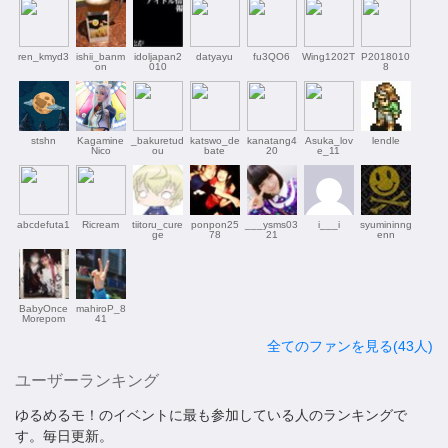
ren_kmyd3
ishii_banm
idoljapan2
datyayu
fu3QO6
Wing1202T
P2018010
on
010
8
stshn
Kagamine
_bakuretud
katswo_de
kanatang4
Asuka_lov
lendle
Nico
ou
bate
20
e_11
abcdefuta1
Ricream
tiitoru_cure
ponpon25
___ysms03
i___i
syumininng
ge
78
21
enn
BabyOnce
mahiroP_8
Morepom
41
全てのファンを見る(43人)
ユーザーランキング
ゆるめるモ！のイベントに最も参加している人のランキングで
す。毎日更新。