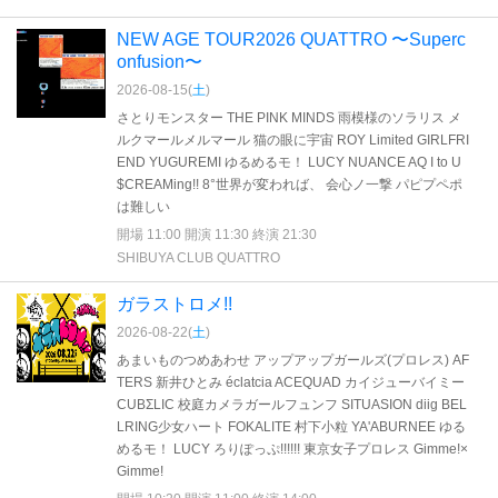
NEW AGE TOUR2026 QUATTRO 〜Superc
onfusion〜
2026-08-15(
土
)
さとりモンスター THE PINK MINDS 雨模様のソラリス メ
ルクマールメルマール 猫の眼に宇宙 ROY Limited GIRLFRI
END YUGUREMI ゆるめるモ！ LUCY NUANCE AQ I to U
$CREAMing!! 8°世界が変われば、 会心ノ一撃 パピプペポ
は難しい
開場 11:00 開演 11:30 終演 21:30
SHIBUYA CLUB QUATTRO
ガラストロメ!!
2026-08-22(
土
)
あまいものつめあわせ アップアップガールズ(プロレス) AF
TERS 新井ひとみ éclatcia ACEQUAD カイジューバイミー
CUBΣLIC 校庭カメラガールフュンフ SITUASION diig BEL
LRING少女ハート FOKALITE 村下小粒 YA'ABURNEE ゆる
めるモ！ LUCY ろりぽっぷ!!!!!! 東京女子プロレス Gimme!×
Gimme!