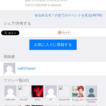
開場 10:20 開演 11:00 終演 14:00
TOKYO SQUARE in Itabashi
ゆるめるモ！の全てのイベントを見る(487件)
シェア/共有する
お気に入りに登録する
登録者
miKOYukarI
ファン一覧(
43
)
aidoruwu
AiouriP
AIr4v
ftr
taoyanele
dt_gg_uec
seant3486
784401