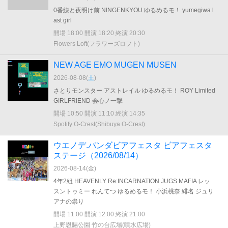
0番線と夜明け前 NINGENKYOU ゆるめるモ！ yumegiwa l
ast girl
開場 18:00 開演 18:20 終演 20:30
Flowers Loft(フラワーズロフト)
NEW AGE EMO MUGEN MUSEN
2026-08-08(
土
)
さとりモンスター アストレイル ゆるめるモ！ ROY Limited
GIRLFRIEND 会心ノ一撃
開場 10:50 開演 11:10 終演 14:35
Spotify O-Crest(Shibuya O-Crest)
ウエノデ.パンダビアフェスタ ビアフェスタ
ステージ（2026/08/14）
2026-08-14(
金
)
4年2組 HEAVENLY Re:INCARNATION JUGS MAFIA レッ
スントゥミー れんてつ ゆるめるモ！ 小浜桃奈 緋名 ジュリ
アナの祟り
開場 11:00 開演 12:00 終演 21:00
上野恩賜公園 竹の台広場(噴水広場)