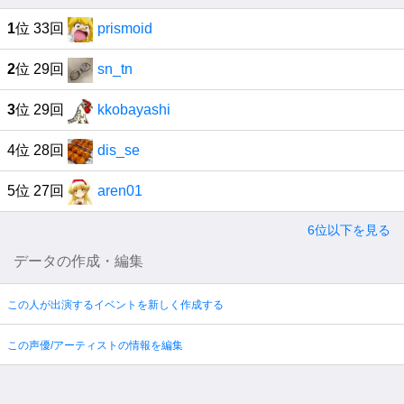
1
位 33回
prismoid
2
位 29回
sn_tn
3
位 29回
kkobayashi
4位 28回
dis_se
5位 27回
aren01
6位以下を見る
データの作成・編集
この人が出演するイベントを新しく作成する
この声優/アーティストの情報を編集