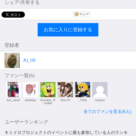
シェア/共有する
お気に入りに登録する
登録者
JU_ISI
ファン一覧(
6
)
ksk_aleaf
dailyfigs
Gamble_R
Sktv70
_7k9b
nariyan
umble
全てのファンを見る(6人)
ユーザーランキング
キミイロプロジェクトのイベントに最も参加している人のランキ