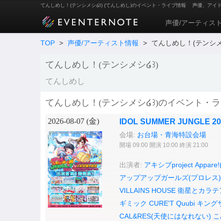
てんしめし！(テンシメシ໒꒱) (てんしめし)のイベント・ライブ情報
声優、アイ
声優/アーティス
TOP
>
声優/アーティスト情報
>
てんしめし！(テンシメシ
てんしめし！(テンシメシ໒꒱)
てんしめし
てんしめし！(テンシメシ໒꒱)のイベント・ラ
2026-08-07 (
金
)
IDOL SUMMER JUNGLE 
会場:
お台場・青海特設会場
開場 09:00 開演 10:00 終演 21:00
出演者:
アキシブproject
Appar
アップアップガールズ(プロレス)
VILLAINS HOUSE
衛星とカラテ
ギミック
CURE'T
Quubi
キング
CAL&RES(天使にはなれない)
こ