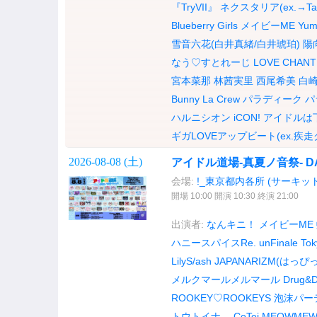
『TryVII』
ネクスタリア(ex.→Tari
Blueberry Girls
メイビーME
Yum
雪音六花(白井真緒/白井琥珀)
陽向
なう♡すとれーじ
LOVE CHANT
宮本菜那
林茜実里
西尾希美
白
Bunny La Crew
パラディーク
パ
ハルニシオン
iCON!
アイドルは
ギガLOVEアップビート(ex.疾走
2026-08-08 (
土
)
アイドル道場-真夏ノ音祭- D
会場:
!_東京都内各所 (サーキッ
開場 10:00 開演 10:30 終演 21:00
出演者:
なんキニ！
メイビーME
ハニースパイスRe.
unFinale To
LilyS/ash
JAPANARIZM(はっぴ
メルクマールメルマール
Drug&D
ROOKEY♡ROOKEYS
泡沫パー
トウトイナ。
CoTei
MEOWME