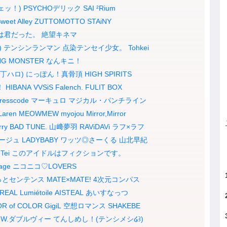
ェッ！)
PSYCHOデリック
SAI ²Rium
weet Alley
ZUTTOMOTTO
STAiNY
は君だった。
絶望キネマ
)
テンシンランマン
点染テンセイ少女。
Tohkei
NG MONSTER
なんキニ！
丁ハロ)
にっぽん！真骨頂
HIGH SPIRITS
！
HIBANA
VVSiS
Falench.
FULIT BOX
resscode
マーキュロ
マジカル・パンチライン
Laren
MEOWMEW
myojou
Mirror,Mirror
rry BAD TUNE.
山﨑夢羽
RAViDAVi
ラフ×ラフ
ージュ
LADYBABY
ワッツ◎さーくる
山北早紀
Tei
このアイドルはフィクションです。
age
ニコニコ♡LOVERS
っとセンテンス
MATE×MATE!
4次元コンパス
VREAL
Lumiétoile
AISTEAL
あいすなっつ
R of COLOR
GigiL
空想ロマンス
SHAKEBE
W.ダブルヴィー
てんしめし！(テンシメシ໒꒱)