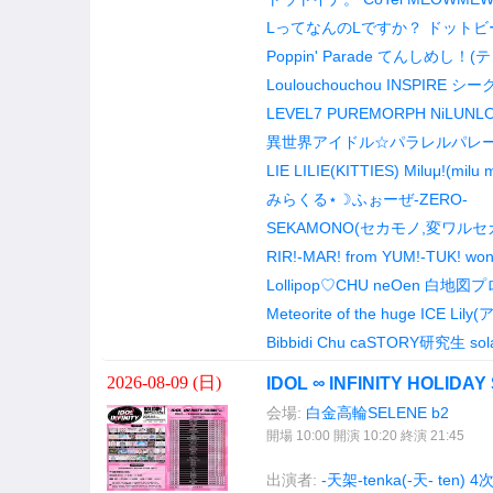
LってなんのLですか？
ドットビー
Poppin' Parade
てんしめし！(テ
Loulouchouchou
INSPIRE
シー
LEVEL7
PUREMORPH
NiLUNL
異世界アイドル☆パラレルパレ
LIE LILIE(KITTIES)
Miluμ!(milu m
みらくる⋆☽ふぉーぜ-ZERO-
SEKAMONO(セカモノ,変ワル
RIR!-MAR! from YUM!-TUK!
won
Lollipop♡CHU
neOen
白地図プ
Meteorite of the huge ICE
Lily
Bibbidi Chu
caSTORY研究生
sol
2026-08-09 (
日
)
IDOL ∞ INFINITY HOLIDAY 
会場:
白金高輪SELENE b2
開場 10:00 開演 10:20 終演 21:45
出演者:
-天架-tenka(-天- ten)
4