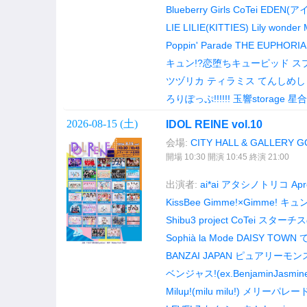
Blueberry Girls
CoTei
EDEN(ア
LIE LILIE(KITTIES)
Lily wonder
Poppin' Parade
THE EUPHORIA
キュン!?恋堕ちキューピッド
ス
ツヅリカ
ティラミス
てんしめし！
ろりぽっぷ!!!!!!
玉響storage
星合
2026-08-15 (
土
)
IDOL REINE vol.10
会場:
CITY HALL & GALLERY 
開場 10:30 開演 10:45 終演 21:00
出演者:
ai*ai
アタシノトリコ
Apr
KissBee
Gimme!×Gimme!
キュン
Shibu3 project
CoTei
スターチス
Sophià la Mode
DAISY TOWN
BANZAI JAPAN
ピュアリーモン
ベンジャス!(ex.BenjaminJasmin
Miluμ!(milu milu!)
メリーパレー