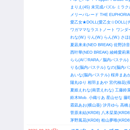
まりえ(45)
未完成パズル
ミラク
メリーパレード
THE EUPHORIA
愛乙女★DOLL(愛乙女☆DOLL(チ
ワガママなラストノート
ワンダ
れな(W.)
りん(W.)
らん(W.)
さほ(
夏凪来未(NEO BREAK)
佐野詩音(
西叶華(NEO BREAK)
綾崎愛莉果(N
らら(AI♡RARA／脳内パステル)
りる(脳内パステル)
なの(脳内パ
あいな(脳内パステル)
桜井まあ
陽丸ゆり
相羽まあや
宮代柚花(
夏姫えれな(南雲えれな)
工藤鈴
鈴木Mob.
小織りあ
星山せな
藤
霜凪あお(横山葵)
汐月ゆら
高橋
菅原未結(KRD8)
八木栞菜(KRD8
茅野風花(KRD8)
桧山夢唯(KRD8