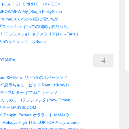
イドル)
HIGH SPIRITS
I'Rink
iCON!
MEOWMEW
My_Stage
PinkySpice
YumeLia
いつかの夜に僕たちが、
プスラッシュ
すべての瞬間は君だった。
(テンシメシ໒꒱)
ネクスタリア(ex.→Taria.)
いのライラック
LilyS/ash
4
GOTANDA
oof
&MEETs
「いつかのネバーランド」
!?恋堕ちキューピッド
Ramu'z(Krays)
のラブレター
すてねこキャッツ
てんしめし！(テンシメシ໒꒱)
New Crown
スター
BABYBLOOM
e)
Poppin' Parade
ポラライト
MeMeQ
ド
Melodys High
THE EUPHORIA
Lily wonder