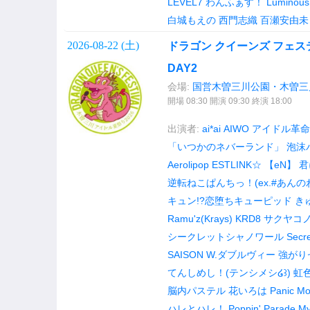
LEVEL7
わんふぁす！
Luminou
白城もえの
西門志織
百瀬安由未
2026-08-22 (
土
)
ドラゴン クイーンズ フェステ
DAY2
会場:
国営木曽三川公園・木曽三
開場 08:30 開演 09:30 終演 18:00
出演者:
ai*ai
AIWO
アイドル革命
「いつかのネバーランド」
泡沫
Aerolipop
ESTLINK☆
【eN】
君
逆転ねこぱんちっ！(ex.#あんの
キュン!?恋堕ちキューピッド
き
Ramu'z(Krays)
KRD8
サクヤコ
シークレットシャノワール
Secre
SAISON
W.ダブルヴィー
強がり
てんしめし！(テンシメシ໒꒱)
虹
脳内パステル
花いろは
Panic Mo
ハレとハレ！
Poppin' Parade
My