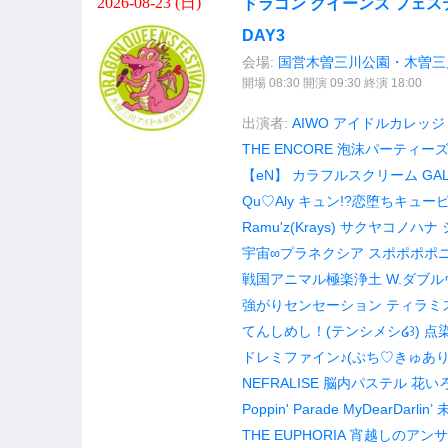
2026-08-23 (
日
)
ドラゴン クイーンズ フェステ
DAY3
会場:
国営木曽三川公園・木曽三
開場 08:30 開演 09:30 終演 18:00
出演者:
AIWO
アイドルカレッジ
THE ENCORE
泡沫パーティーズ
【eN】
カラフルスクリーム
GA
Qu♡Aly
キュン!?恋堕ちキュー
Ramu'z(Krays)
サクヤコノハナ
宇宙∞プラネクシア
スポポポポ
戦国アニマル極楽浄土
W.ダブ
強がりセンセーション
ティラミ
てんしめし！(テンシメシ໒꒱)
点
ドレミファイン♪(ぷち♡きゅあり
NEFRALISE
脳内パステル
花い
Poppin' Parade
MyDearDarlin’
THE EUPHORIA
宵越しのアンサ