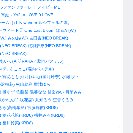
ルファンファーレ！
メイビーME
寄絃 - Yo2La
LOVE 9 LOVE
ームL))
Lily wonder
ルシフェルの園。
ーウィード天
One Last Bloom
はるか(W.)
W.)
みのあ(W.)
吉田杏(NEO BREAK)
NEO BREAK)
桜羽夢來(NEO BREAK)
EO BREAK)
あいり(AI♡RARA／脳内パステル)
ステル)
ことこ(脳内パステル)
か
宮花もも
姫乃れいな(望月玲奈)
水瀬らい
長沢柚花)
松山綺利
雛汰ゆら
菜
橘すず
佐藤栞
陽葵なな
甘楽ゆい
月埜みみ
咲かれん(白咲花恋)
丸知るう
空音くるみ
きら(高橋希良)
宮脇舞依(KRD8)
)
穂花花帆(KRD8)
桜井みる(KRD8)
)
相川鈴菜(KRD8)