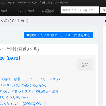
ドル、アーティストのイベント・ライブ情報ならイベンターノート
ト情報
イベント情報
会場情報
໒꒱) (てんしめし)
お気に入り声優/アーティストに登録する
イブ情報(直近3ヶ月)
2026【DAY1】
27
e!(天晴れ！原宿)
アップアップガールズ(2)
UNDO
いつかの夜に僕たちが、
ア
O₂
かすみ草とステラ
神様の言う通り
サリ
クマリデパート
みっきゅおん！(COMIQ ON！)