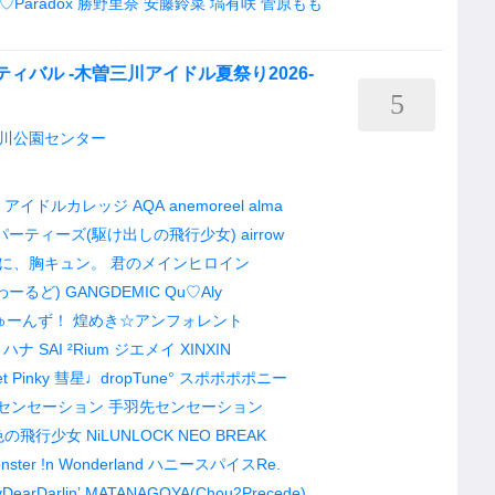
s♡Paradox
勝野里奈
安藤鈴菜
塙有咲
菅原もも
ィバル -木曽三川アイドル夏祭り2026-
5
川公園センター
アイドルカレッジ
AQA
anemoreel
alma
パーティーズ(駆け出しの飛行少女)
airrow
に、胸キュン。
君のメインヒロイン
わーるど)
GANGDEMIC
Qu♡Aly
ゅーんず！
煌めき☆アンフォレント
ノハナ
SAI ²Rium
ジエメイ
XINXIN
t Pinky
彗星♩dropTune°
スポポポポニー
センセーション
手羽先センセーション
色の飛行少女
NiLUNLOCK
NEO BREAK
nster !n Wonderland
ハニースパイスRe.
DearDarlin’
MATANAGOYA(Chou2Precede)