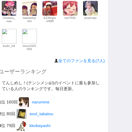
Chelsea_
mamerhyt
EZ30spe
tus7500
yhytnmpr
nao
hm
cHDR
kudo_hd
monchi20
000
全てのファンを見る(7人)
ユーザーランキング
てんしめし！(テンシメシ໒꒱)のイベントに最も参加し
ている人のランキングです。毎日更新。
1
位 160回
narumine
2
位 80回
soul_takatou
3
位 79回
kkobayashi