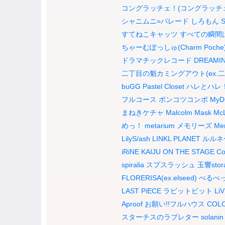
コングラッチェ！(コングラッチ
シャニムニ=パレード
しろもん
S
すてねこキャッツ
すべての瞬間
ちゃーむぽっしゅ(Charm Poche
ドラマチックレコード
DREAMI
二丁目の魁カミングアウト(ex.二
buGG
Pastel Closet
ハレとハレ
フルコース
ポンコツコンポ
MyD
まねきケチャ
Malcolm Mask Mc
めっ！
metarium
メモリーズ
Me
LilyS/ash
LINKL PLANET
ルルネ
iRiNE
KAIJU ON THE STAGE
Co
spiralia
スプスラッシュ
玉響stor
FLORERISA(ex.elseed)
べるべ
LAST PiECE
ラビットビット
Li
Aproof
お願い!!フルハウス
COLO
スターチスのラブレター
solanin