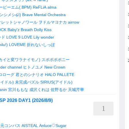
ピーエム(.BPM)
ReFLiA
alma
ンシメシ໒꒱)
Brave Mental Orchestra
クレットシャノワール
ヲドルマヨナカ
airrow
OCK
Baby'z Breath
Dolly Kiss
ード
LOVE 9 LOVE
Lily wonder
ilu!)
LOVEME
折れないしっぽ
セカイと変ワラナイモノ)
スポポポポニー
der channel
ヒトノユメ
New Crown
ロローグ
君とのシナリオ
HALO PALLETE
(アイドル)
未完成パズル
SIRIUS(アイドル)
anin
宮川ももな
成沢くれは
佐野るか
天城芹華
SP 2026 DAY1 (2026/8/9)
1
次元コンパス
AISTEAL
Anluce♡Sugar