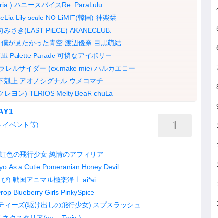
a.)
ハニースパイスRe.
ParaLulu
eLia
Lily scale
NO LiMIT(韓国)
神楽栞
みさき(LAST PiECE)
AKANECLUB.
僕が見たかった青空
渡辺優奈
目黒萌結
崎凪
Palette Parade
可憐なアイボリー
ラレルサイダー (ex.make mie)
ハルカエコー
下剋上
アオノシグナル
ウメコマチ
クレヨン)
TERIOS
Melty BeaR
chuLa
AY1
1
トイベント等)
虹色の飛行少女
純情のアフィリア
kyo
As a Cutie Pomeranian
Honey Devil
っぴ)
戦国アニマル極楽浄土
ai*ai
rop
Blueberry Girls
PinkySpice
ティーズ(駆け出しの飛行少女)
スプスラッシュ
W
ネクスタリア(ex.→Taria.)