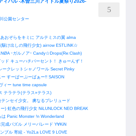
ィバル -木曽三川アイドル夏祭り2026-
5
川公園センター
あおぞらをキミに
アルテミスの翼
alma
(駆け出しの飛行少女)
airrow
ESTLINK☆
LNØA ｰガルノアｰ
Candy☆Drops(Re:Clash)
ピッド
キューハチパーセント！
きゅーんず！
シークレットシャノワール
Secret Pinky
ニー
すーぱーぷーばぁー!!
SAISON
ルヴィー
tune time capsule
ス
テラテラ(テラス×テラス)
染テンセイ少女。
虜なるプレリュード
ー)
虹色の飛行少女
NiLUNLOCK
NEO BREAK
ろは
Panic Monster !n Wonderland
未完成パズル
メリーパレード
Y∀KiN
ンブル
寄絃 - Yo2La
LOVE 9 LOVE