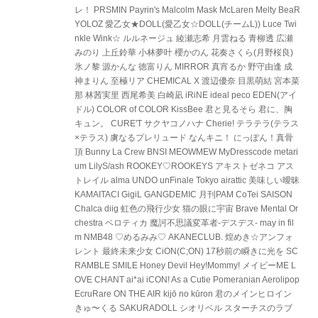
レ！ PRSMIN Payrin's Malcolm Mask McLaren Melty BeaR
YOLOZ 愛乙女★DOLL(愛乙女☆DOLL(チームL)) Luce Twi
nkle Wink☆ ルルネージュ 綾瀬志希 月雲ねる 青柳透 広瀬
みのり 上丘鈴華 小林夢叶 櫻かのん 花奏さくら(月野桜良)
氷ノ黎 源かんな 徳富りん MIRROR 真宵るか 野守由逢 成
神まりん 至極リア CHEMICAL X 渡辺優奈 目黒萌結 宮本菜
那 林茜実里 西尾希美 白崎凪 iRiNE ideal peco EDEN(アイ
ドル) COLOR of COLOR KissBee 君と見るそら 君に、胸
キュン。 CURE'T サクヤコノハナ Cherie! テラテラ(テラス
×テラス) 虜なるプレリュード なんキニ！ にっぽん！真骨
頂 Bunny La Crew BNSI MEOWMEW MyDresscode metari
um LilyS/ash ROOKEY♡ROOKEYS アキストゼネコ アス
トレイル alma UNDO unFinale Tokyo airattic 美味しい曖昧
KAMAITACI GigiL GANGDEMIC 月刊PAM CoTei SAISON
Chalca diig 虹色の飛行少女 猫の眼に宇宙 Brave Mental Or
chestra ベロティカ 魔訶不思議変革者-デスデス- may in fil
m NMB48 ♡めるみみ♡ AKANECLUB. 煌めき☆アンフォ
レント 最終未来少女 CiON(C;ON) 17秒前の瞬きに光を SC
RAMBLE SMILE Honey Devil Hey!Mommy! メイビーME L
OVE CHANT ai*ai iCON! As a Cutie Pomeranian Aerolipop
EcruRare ON THE AIR kijō no kūron 君のメインヒロイン
きゅ〜くる SAKURADOLL シオリベル スターチスのラブ