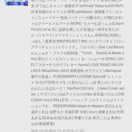
花いろは ワンダーウィード天 まねきケチャ 虹色の飛行少
女 すてねこキャッツ 仮面女子 unFinale Tokyo buGG ReFL
iA 未完成のキャラメル 闇雲-yamikumo- 放課後プリンセス
メノニューイヤー 泡沫パーティーズ(駆け出しの飛行少女)
メルクマールメルマール MORE* ちゃーむぽっしゅ(Charm
Poche) ai*ai 月に足跡を残した少女達は一体何を見たの
か...(ツキアト) スプスラッシュ しろもん BABYBLOOM に
っぽん！真骨頂 IWI!(PROJECT IWI) コングラッチェ！(コン
グラッチェッ！) トウトイナ。 リルリボン One Last Bloom
わんふぁす！ プエラの絶対値 『TryVII』 Sophià la Mode a
lma 君のメインヒロイン みらくる⋆☽ふぉーぜ-ZERO- LEV
EL7 スターチスのラブレター Aproof LOVE PANIC! NiLUN
LOCK Miluμ!(milu milu!) 昼夜逆転 ポラライト LittleSignal
撫子の音返し PUREMORPH LOVEME Ep!codE ヒトノユ
メ Dr.CUTTER(キズモノ) 折れないしっぽ 君とのシナリオ
わんだふるぱれーど！ Noi/Fen:D(if only ...) New Crown airr
ow ミヤコワスレ Lily(アイドル) Cortile 未完成パズル LOVE
C!DER HALO PALLETE ノベルノア このアイドルはフィク
ションです。 PEDIOPHOBIA Made in Maiden 宮川ももな
成沢くれは 佐野るか 天城芹華 今咲ひめの 達家まきほ 叶岡
あみな(高本あみ/吉川あみ) 市瀬りりあ 皐月ことは 島本か
なみ(島袋香菜)
開場 10:00 開演 10:30 終演 21:00