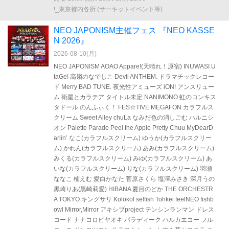
!_東京都内各所 (サーキットイベント等)
NEO JAPONISM主催フェス 『NEO KASSE
N 2026』
2026-08-10(
月
)
NEO JAPONISM AOAO Appare!(天晴れ！原宿) INUWASI U
taGe! 高嶺のなでしこ Devil ANTHEM. ドラマチックレコー
ド Merry BAD TUNE. 夜光性アミューズ iON! アンスリュー
ム 衛星とカラテア タイトル未定 NANIMONO 虹のコンキス
タドール のんふぃく！ FES☆TIVE MEGAFON カラフルス
クリーム Sweet Alley chuLa なみだ色の消しごむ ハルニシ
オン Palette Parade Peel the Apple Pretty Chuu MyDearD
arlin’ なこ(カラフルスクリーム) ゆうか(カラフルスクリー
ム) かれん(カラフルスクリーム) あみ(カラフルスクリーム)
みくる(カラフルスクリーム) みゆ(カラフルスクリーム) あ
いな(カラフルスクリーム) りな(カラフルスクリーム) 羽瀬
ななこ 楠えむ 愛白かなた 菅原さくら 塩澤みさき 深月うの
黒崎りあ(黒崎莉愛) HIBANA 夏目のどか THE ORCHESTR
A TOKYO キングサリ Kolokol selfish Tohkei feelNEO fishb
owl Mirror,Mirror アキシブproject テンシンランマン ドレス
コード ナナコロビヤオキ パラディーク ハルカエコー フル