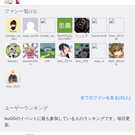
ファン一覧(
15
)
pledge_nu
nogi_ryo18
charlie_tw_
8wnMTgZy
h_r_s_P
kamihuku8
hrsw_427s
_san
4xLnNK4
ub
wakupi_
isuminnmin
t28
limo_0214
lost_206
rssp_w
Myb_Minori
n
ty
hao_OuO
全てのファンを見る(15人)
ユーザーランキング
buGGのイベントに最も参加している人のランキングです。毎日更
新。