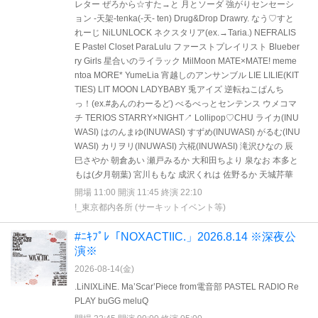
レター ぜろから☆すた→と 月とソーダ 強がりセンセーシ
ョン -天架-tenka(-天- ten) Drug&Drop Drawry. なう♡すと
れーじ NiLUNLOCK ネクスタリア(ex.→Taria.) NEFRALIS
E Pastel Closet ParaLulu ファーストプレイリスト Blueber
ry Girls 星合いのライラック MilMoon MATE×MATE! meme
ntoa MORE* YumeLia 宵越しのアンサンブル LIE LILIE(KIT
TIES) LIT MOON LADYBABY 兎アイズ 逆転ねこぱんち
っ！(ex.#あんのわーるど) べるべっとセンテンス ウメコマ
チ TERIOS STARRY×NIGHT↗︎ Lollipop♡CHU ライカ(INU
WASI) はのんまゆ(INUWASI) すずめ(INUWASI) がるむ(INU
WASI) カリヲリ(INUWASI) 六椛(INUWASI) 滝沢ひなの 辰
巳さやか 朝倉あい 瀬戸みるか 大和田ちより 泉なお 本多と
もは(夕月朝葉) 宮川ももな 成沢くれは 佐野るか 天城芹華
開場 11:00 開演 11:45 終演 22:10
!_東京都内各所 (サーキットイベント等)
#ﾆｷﾌﾟﾚ「NOXACTIIC.」2026.8.14 ※深夜公
演※
2026-08-14(
金
)
.LiNIXLiNE. Ma’Scar’Piece from電音部 PASTEL RADIO Re
PLAY buGG meluQ