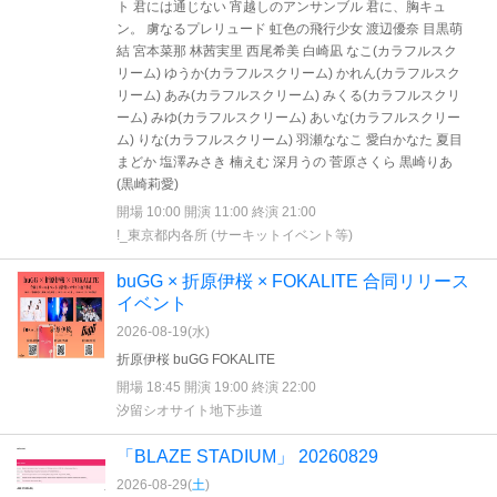
ト 君には通じない 宵越しのアンサンブル 君に、胸キュ
ン。 虜なるプレリュード 虹色の飛行少女 渡辺優奈 目黒萌
結 宮本菜那 林茜実里 西尾希美 白崎凪 なこ(カラフルスク
リーム) ゆうか(カラフルスクリーム) かれん(カラフルスク
リーム) あみ(カラフルスクリーム) みくる(カラフルスクリ
ーム) みゆ(カラフルスクリーム) あいな(カラフルスクリー
ム) りな(カラフルスクリーム) 羽瀬ななこ 愛白かなた 夏目
まどか 塩澤みさき 楠えむ 深月うの 菅原さくら 黒崎りあ
(黒崎莉愛)
開場 10:00 開演 11:00 終演 21:00
!_東京都内各所 (サーキットイベント等)
buGG × 折原伊桜 × FOKALITE 合同リリース
イベント
2026-08-19(
水
)
折原伊桜 buGG FOKALITE
開場 18:45 開演 19:00 終演 22:00
汐留シオサイト地下歩道
「BLAZE STADIUM」 20260829
2026-08-29(
土
)