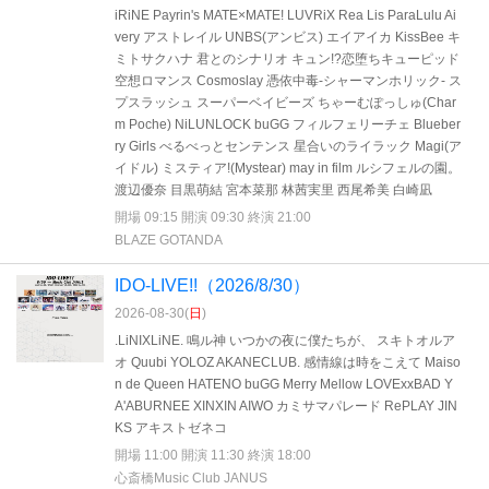
iRiNE Payrin's MATE×MATE! LUVRiX Rea Lis ParaLulu Ai
very アストレイル UNBS(アンビス) エイアイカ KissBee キ
ミトサクハナ 君とのシナリオ キュン!?恋堕ちキューピッド
空想ロマンス Cosmoslay 憑依中毒-シャーマンホリック- ス
プスラッシュ スーパーベイビーズ ちゃーむぽっしゅ(Char
m Poche) NiLUNLOCK buGG フィルフェリーチェ Blueber
ry Girls べるべっとセンテンス 星合いのライラック Magi(ア
イドル) ミスティア!(Mystear) may in film ルシフェルの園。
渡辺優奈 目黒萌結 宮本菜那 林茜実里 西尾希美 白崎凪
開場 09:15 開演 09:30 終演 21:00
BLAZE GOTANDA
IDO-LIVE!!（2026/8/30）
2026-08-30(
日
)
.LiNIXLiNE. 鳴ル神 いつかの夜に僕たちが、 スキトオルア
オ Quubi YOLOZ AKANECLUB. 感情線は時をこえて Maiso
n de Queen HATENO buGG Merry Mellow LOVExxBAD Y
A'ABURNEE XINXIN AIWO カミサマパレード RePLAY JIN
KS アキストゼネコ
開場 11:00 開演 11:30 終演 18:00
心斎橋Music Club JANUS