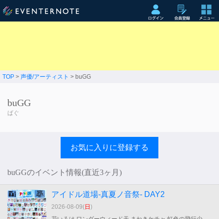
TOP
>
声優/アーティスト
> buGG
buGG
ばぐ
お気に入りに登録する
buGGのイベント情報(直近3ヶ月)
アイドル道場-真夏ノ音祭- DAY2
2026-08-09(
日
)