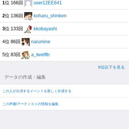
1
位 166回
user12EE641
2
位 136回
koharu_shinken
3
位 133回
kkobayashi
4位 86回
narumine
5位 83回
a_twelfth
6位以下を見る
データの作成・編集
この人が出演するイベントを新しく作成する
この声優/アーティストの情報を編集