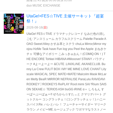
開場 22:45 開演 00:00 終演 05:00
duo MUSIC EXCHANGE
UtaGe!×FES☆TIVE 主催サーキット『超宴
祭！』
2026-08-16(
日
)
UtaGe! FES☆TIVE ドラマチックレコード なみだ色の消し
ごむ アンスリューム カラフルスクリーム Palette Parade A
OAO Sweet Alley かすみ草とステラ chuLa Mirror,Mirror my
ojou HzMe Task have Fun log you Peel the Apple まねきケ
チャ 可憐なアイボリー こみっきゅおん！(COMIQ ON！) T
HE ENCORE Tohkei HIBANA #Mooove! STAiNY パラディ
ーク #よーよーよー &CUTE .LiNIXLiNE. AKANECLUB. Bu
nny La Crew FULIT BOX I MY ME MINE LOVE CHANT Lily
scale MAGICAL SPEC MATE×MATE! Malcolm Mask McLar
en Melty BeaR MIRROR NEFRALISE ParaLulu RAViDAVi
ROOKEY♡ROOKEYS RePLAY Root mimi SAI ²Rium SAIS
ON SEKAIE☆ TERIOS ASH buGG iRiNE α＋ しろもん す
ーぱーぷーばぁー!! ぜろから☆すた→と クマリデパート グ
ットクルー コングラッチェ！(コングラッチェッ！) ハニー
スパイスRe. ハレとハレ！ フューチャーサイダー マリーク
ラウン メイビーME ルージュブック ワガママなラストノー