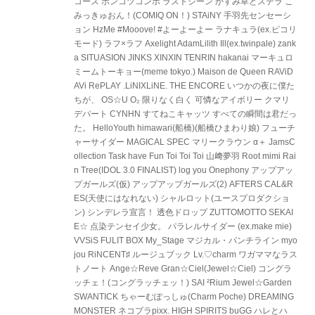
コース ポンコツコンポ ラストシーン かすみ草とステラ こ
みっきゅおん！(COMIQ ON！) STAiNY 手羽先センセーシ
ョン HzMe #Mooove! #よーよーよー ラナキュラ(ex.ピコリ
モード) ラフ×ラフ Axelight AdamLilith Ill(ex.twinpale) zank
a SITUASION JINKS XINXIN TENRIN hakanai マーキュロ
ミームトーキョー(meme tokyo.) Maison de Queen RAViD
AVi RePLAY .LiNIXLiNE. THE ENCORE いつかの夜に僕た
ちが、 OS☆U O₂ 限りなく白く 可憐なアイボリー クマリ
デパート CYNHN すてねこキャッツ すべての瞬間は君だっ
た。 HelloYouth himawari(船橋)(船橋ひまわり娘) フューチ
ャーサイダー MAGICAL SPEC マリークラウン α＋ JamsC
ollection Task have Fun Toi Toi Toi 山﨑夢羽 Root mimi Rai
n Tree(IDOL 3.0 FINALIST) log you Onephony アップアッ
プガールズ(仮) アップアップガールズ(2) AFTERS CAL&R
ES(天使にはなれない) シャルロット(ユースプロダクショ
ン) シンデレラ宣言！ 透色ドロップ ZUTTOMOTTO SEKAI
E☆ 点染テンセイ少女。 パラレルサイダー (ex.make mie)
VVSiS FULIT BOX My_Stage マジカル・パンチライン myo
jou RiNCENT♯ ルージュブック Lv.♡charm ワガママなラス
トノート Ange☆Reve Gran☆Ciel(Jewel☆Ciel) コングラ
ッチェ！(コングラッチェッ！) SAI ²Rium Jewel☆Garden
SWANTICK ちゃーむぽっしゅ(Charm Poche) DREAMING
MONSTER ネコプラpixx. HIGH SPIRITS buGG ハレとハ