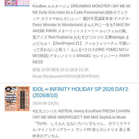
KissBee ルルネージュ DREAMING MONSTER I MY ME MI
NE Dolly Kiss miao As a Cutie Pomeranian 純粋カフェラ
ッテ カリスマめんざいふっ！ 魔訶不思議変革者-デスデス-
Panic Monster !n Wonderland きゅんﾀﾋに一生を⁉︎ MiiS SH
AKEBE PiRiRi スターリットストーリー ルシフェルの園。
兎アイズ Red Radiance おむすびコロコロ 玉響storage ま
ぶだちゅ！【ZeroProject Z1】 フィルフェリーチェ 可愛い
って言わないと呪う！ もふる×クロス(ORE-YOME) NO Li
MIT(韓国) アタシノトリコ 8ANGEL セレインノート FAPPI
NESS
開場 10:00 開演 10:15 終演 21:30
Music Restaurant APEXIA(新宿APEXIA)
IDOL ∞ INFINITY HOLIDAY SP 2026 DAY2
(2026/8/10)
2026-08-10(
月
)
4次元コンパス AISTEAL Aivery EcruRare FRESH CHARM
I MY ME MINE IWI!(PROJECT IWI) MiiS Sophià la Mode
『TryVII』 しろもん なないろパンダちゃん。 ポラリスマイ
ル マイノリティアラート ヲンド!!!!! 君とのシナリオ 君と青
終末のアンセム