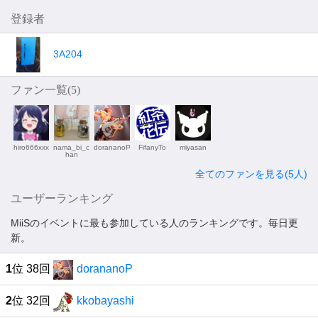
登録者
3A204
ファン一覧(
5
)
hiro666xxx
nama_bi_c
dorananoP
FifanyTo
miyasan
han
全てのファンを見る(5人)
ユーザーランキング
MiiSのイベントに最も参加している人のランキングです。毎日更
新。
1
位 38回
dorananoP
2
位 32回
kkobayashi