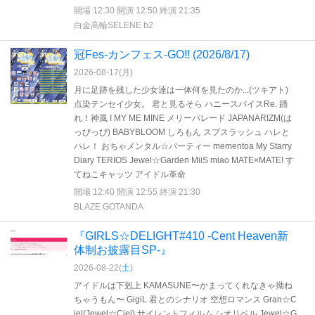
開場 12:30 開演 12:50 終演 21:35
白金高輪SELENE b2
冠Fes-カンフェス-GO!! (2026/8/17)
2026-08-17(
月
)
月に足跡を残した少女達は一体何を見たのか...(ツキアト)
点染テンセイ少女。 君と見るそら ハニースパイスRe. 踊
れ！神風 I MY ME MINE メリーパレード JAPANARIZM(は
っぴっぴ) BABYBLOOM しろもん スプスラッシュ ハレと
ハレ！ おちゃメンタル☆パーティー mementoa My Starry
Diary TERIOS Jewel☆Garden MiiS miao MATE×MATE! す
てねこキャッツ アイドル革命
開場 12:40 開演 12:55 終演 21:30
BLAZE GOTANDA
『GIRLS☆DELIGHT#410 -Cent Heaven新
体制お披露目SP-』
2026-08-22(
土
)
アイドルは下剋上 KAMASUNE〜かまってくれなきゃ拗ね
ちゃうもん〜 GigiL 君とのシナリオ 空想ロマンス Gran☆C
iel(Jewel☆Ciel) サイレントフィルム シオリベル Jewel☆G