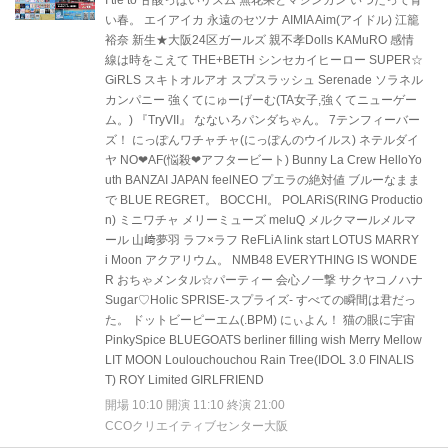
I tie to 甘酸っぱいリズム 無花果とマシンガン いつだって青
い春。 エイアイカ 永遠のセツナ AIMIA Aim(アイドル) 江籠
裕奈 新生★大阪24区ガールズ 親不孝Dolls KAMuRO 感情
線は時をこえて THE+BETH シンセカイヒーロー SUPER☆
GiRLS スキトオルアオ スプスラッシュ Serenade ソラネル
カンパニー 強くてにゅーげーむ(TA女子,強くてニューゲー
ム。) 『TryVII』 なないろパンダちゃん。 7テンフィーバー
ズ！ にっぽんワチャチャ(にっぽんのウイルス) ネテルダイ
ヤ NO❤︎AF(悩殺❤︎アフタービート) Bunny La Crew HelloYo
uth BANZAI JAPAN feelNEO プエラの絶対値 ブルーなまま
で BLUE REGRET。 BOCCHI。 POLARiS(RING Productio
n) ミニワチャ メリーミューズ meluQ メルクマールメルマ
ール 山﨑夢羽 ラフ×ラフ ReFLiA link start LOTUS MARRY
i Moon アクアリウム。 NMB48 EVERYTHING IS WONDE
R おちゃメンタル☆パーティー 会心ノ一撃 サクヤコノハナ
Sugar♡Holic SPRISE-スプライズ- すべての瞬間は君だっ
た。 ドットビーピーエム(.BPM) にぃよん！ 猫の眼に宇宙
PinkySpice BLUEGOATS berliner filling wish Merry Mellow
LIT MOON Loulouchouchou Rain Tree(IDOL 3.0 FINALIS
T) ROY Limited GIRLFRIEND
開場 10:10 開演 11:10 終演 21:00
CCOクリエイティブセンター大阪