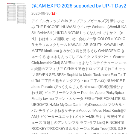
@JAM EXPO 2026 supported by UP-T Day2
2026-08-30(
日
)
アイドルカレッジ AsIs アップアップガールズ(2) 新井ひと
み THE ENCORE INUWASI ウイバナ Webana. (We=MUKA
SHIBANASHI) HKT48 NGT48 LってなんのLですか？ 【e
N】 おはキッズ 開歌-かいか- 会心ノ一撃 COLOR of COLO
R カラフルスクリーム KAWAII LAB. SOUTH KAWAII LAB.
MATES kimikara(きみから) 君と見るそら GANGDEMIC き
ゅ〜くる きゅるりんってしてみて クマリデパート Gran☆
Ciel(Jewel☆Ciel) SAI ²Rium さよならステイチューン zank
a 純情のアフィリア CYNHN 透色ドロップ すてねこキャッ
ツ SEVEN SENSES+ Sophià la Mode Task have Fun Toi T
oi Toi 二丁目の魁カミングアウト(ex.二丁ハロ) NUANCE P
alette Parade びっくえんじぇる himawari(船橋)(船橋ひま
わり娘) ピュアリーモンスター Peel the Apple PinkySpice
Finally fav me ファントムシータ FES☆TIVE FOKALITE BL
UEGOATS HzMe MyDearDarlin’ MyDresscode マジカル・
パンチライン まねきケチャ #Mooove! Move Next Knot(@J
AMナビゲーターユニット) メイビーME モナキ 夜光性アミ
ューズ 宵越しのアンサンブル ラフ×ラフ LinQ RiNCENT♯
ROOKEY♡ROOKEYS ルルネージュ Rain Tree(IDOL 3.0 F