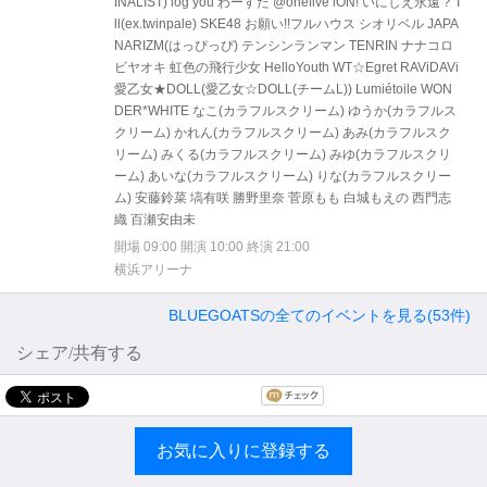
INALIST) log you わーすた @onefive iON! いにしえ永遠？ I
ll(ex.twinpale) SKE48 お願い!!フルハウス シオリベル JAPA
NARIZM(はっぴっぴ) テンシンランマン TENRIN ナナコロ
ビヤオキ 虹色の飛行少女 HelloYouth WT☆Egret RAViDAVi
愛乙女★DOLL(愛乙女☆DOLL(チームL)) Lumiétoile WON
DER*WHITE なこ(カラフルスクリーム) ゆうか(カラフルス
クリーム) かれん(カラフルスクリーム) あみ(カラフルスク
リーム) みくる(カラフルスクリーム) みゆ(カラフルスクリ
ーム) あいな(カラフルスクリーム) りな(カラフルスクリー
ム) 安藤鈴菜 塙有咲 勝野里奈 菅原もも 白城もえの 西門志
織 百瀬安由未
開場 09:00 開演 10:00 終演 21:00
横浜アリーナ
BLUEGOATSの全てのイベントを見る(53件)
シェア/共有する
お気に入りに登録する