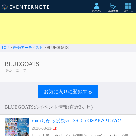
TOP
>
声優/アーティスト
> BLUEGOATS
BLUEGOATS
ぶるーごーつ
お気に入りに登録する
BLUEGOATSのイベント情報(直近3ヶ月)
miniちかっぱ祭ver.36.0 inOSAKA!! DAY2
2026-08-23(
日
)