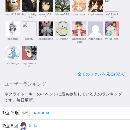
mgn41210
fav_hobby
kaimps51_
idaten524
pan_aga
Kopiperosu
craft31talki
_mitsu
1
e
kodofuji
kilariry
keshigome
u_yakan
jasminetea
hddnguye
W_sb_ten
_yum
shoten_s
nayutanize
d
全てのファンを見る(32人)
ユーザーランキング
ネクライトーキーのイベントに最も参加している人のランキング
です。毎日更新。
1
位 10回
fhanamiri_
2
位 8回
k_ta