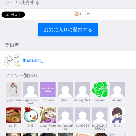
シェア/共有する
お気に入りに登録する
登録者
fhanamiri_
ファン一覧(
32
)
r_nyahaha
asparamee
77o.ked
iXerol
ludwig1824
rssomei
lululand
rkat
sy_5n
iinii3
tatsu_Famil
pometoshi
bukr0625
bot191945
k_ta
ia
nko
450000