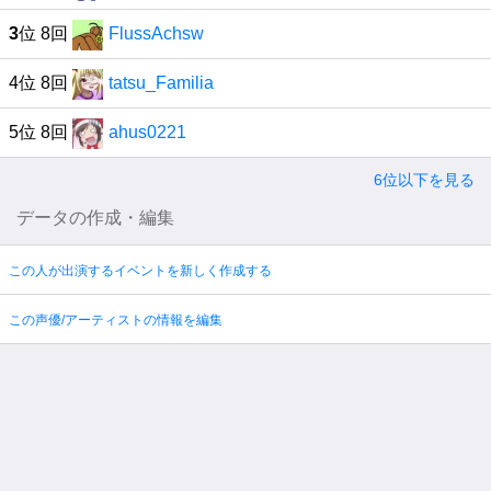
3
位 8回
FlussAchsw
4位 8回
tatsu_Familia
5位 8回
ahus0221
6位以下を見る
データの作成・編集
この人が出演するイベントを新しく作成する
この声優/アーティストの情報を編集