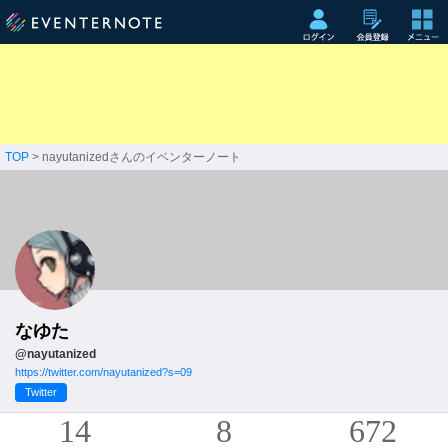
TOP
> nayutanizedさんのイベンターノート
なゆた
@nayutanized
https://twitter.com/nayutanized?s=09
Twitter
14
8
672